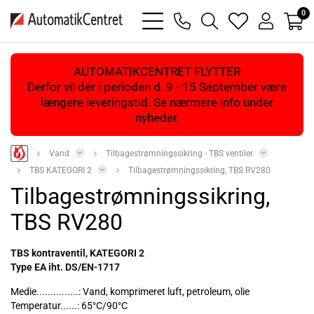
0
bars
phone
magnifying
heart
user
light
light
glass
light
light
light
AUTOMATIKCENTRET FLYTTER
Derfor vil der i perioden d. 9 - 15 September være
længere leveringstid. Se nærmere info under
nyheder.
Vand
Tilbagestrømningssikring - TBS ventiler
TBS KATEGORI 2
Tilbagestrømningssikring, TBS RV280
Tilbagestrømningssikring,
TBS RV280
TBS kontraventil, KATEGORI 2
Type EA iht. DS/EN-1717
Medie...............: Vand, komprimeret luft, petroleum, olie
Temperatur......: 65°C/90°C