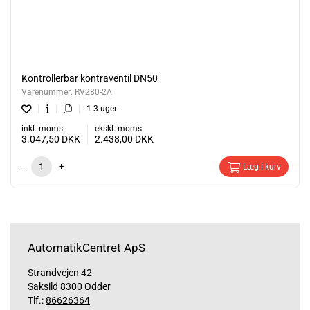
Kontrollerbar kontraventil DN50
Varenummer:
RV280-2A
1-3 uger
inkl. moms
ekskl. moms
3.047,50
DKK
2.438,00
DKK
-
+
Læg i kurv
AutomatikCentret ApS
Strandvejen 42
Saksild 8300 Odder
Tlf.:
86626364