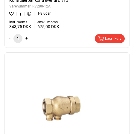
Kontrollerbar kontraventil DN15
Varenummer:
RV280-12A
1-3 uger
inkl. moms
ekskl. moms
843,75
DKK
675,00
DKK
-
+
Læg i kurv