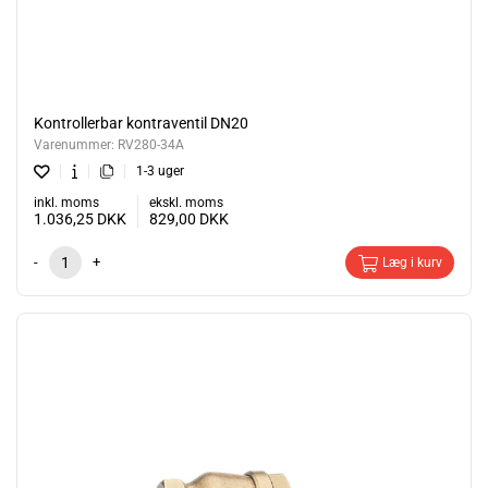
Kontrollerbar kontraventil DN20
Varenummer:
RV280-34A
1-3 uger
inkl. moms
ekskl. moms
1.036,25
DKK
829,00
DKK
-
+
Læg i kurv