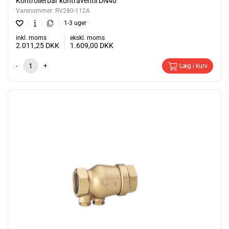
Kontrollerbar kontraventil DN40
Varenummer:
RV280-112A
1-3 uger
inkl. moms
ekskl. moms
2.011,25
DKK
1.609,00
DKK
-
+
Læg i kurv