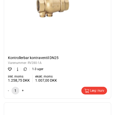
Kontrollerbar kontraventil DN25
Varenummer:
RV280-1A
1-3 uger
inkl. moms
ekskl. moms
1.258,75
DKK
1.007,00
DKK
-
+
Læg i kurv