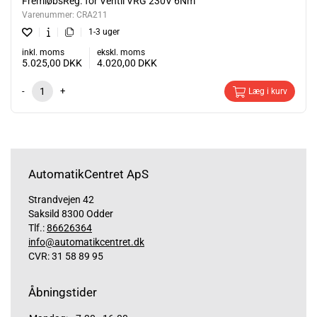
FremløbsReg. for Ventil VRG 230V 6Nm
Varenummer:
CRA211
1-3 uger
inkl. moms
ekskl. moms
5.025,00
DKK
4.020,00
DKK
-
+
Læg i kurv
AutomatikCentret ApS
Strandvejen 42
Saksild 8300 Odder
Tlf.:
86626364
info@automatikcentret.dk
CVR: 31 58 89 95
Åbningstider