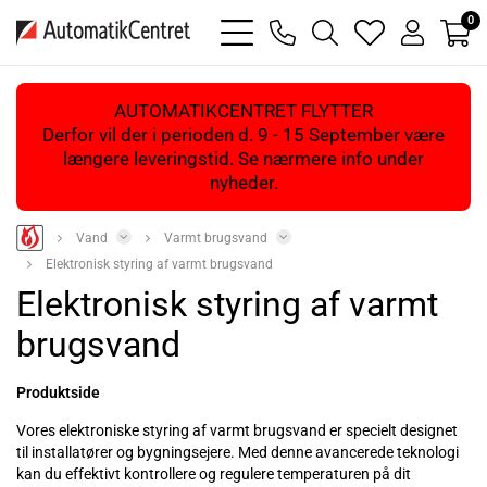
0
bars
phone
magnifying
heart
user
light
light
glass
light
light
light
AUTOMATIKCENTRET FLYTTER
Derfor vil der i perioden d. 9 - 15 September være
længere leveringstid. Se nærmere info under
nyheder.
Vand
Varmt brugsvand
Elektronisk styring af varmt brugsvand
Elektronisk styring af varmt
brugsvand
Produktside
Vores elektroniske styring af varmt brugsvand er specielt designet
til installatører og bygningsejere. Med denne avancerede teknologi
kan du effektivt kontrollere og regulere temperaturen på dit