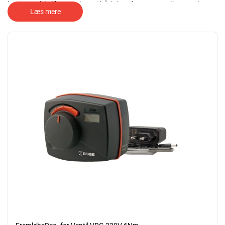
brugsvand, hvilket resulterer i både komfort og energibesparelser.
Læs mere
Er du interesseret i at købe vores elektroniske styring af varmt
brugsvand eller ønsker du yderligere information? Tøv ikke med at
kontakte os - vi glæder os til at høre fra dig.