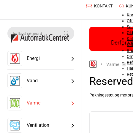
KONTAKT
KU
Ko
Oft
Sa
Old
Ka
Derfor v
Kat
Bru
Om
Energi
Ref
Varme
Han
Ret
Reserved
Vand
Pakningssæt og motorspo
Læs mere
Varme
Ventilation