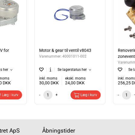
V for
Motor & gear til ventil v8043
Renoveri
zonevent
Varenummer:
40001011-002
Varenumm
us her
Se lagerstatus her
Se l
. moms
inkl. moms
ekskl. moms
inkl. mom
00
DKK
30,00
DKK
24,00
DKK
256,25
D
-
+
-
Læg i kurv
Læg i kurv
ret ApS
Åbningstider