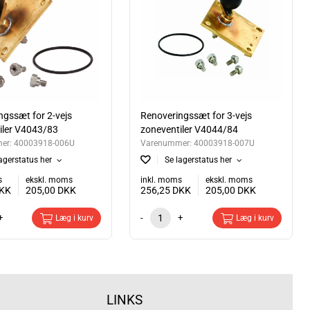
ngssæt for 2-vejs
Renoveringssæt for 3-vejs
iler V4043/83
zoneventiler V4044/84
er:
40003918-006U
Varenummer:
40003918-007U
agerstatus her
Se lagerstatus her
s
ekskl. moms
inkl. moms
ekskl. moms
KK
205,00
DKK
256,25
DKK
205,00
DKK
+
-
+
Læg i kurv
Læg i kurv
LINKS