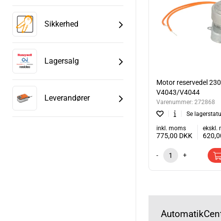
Sikkerhed
Lagersalg
Motor reservedel 230
V4043/V4044
Leverandører
Varenummer:
272868
Se lagerstat
inkl. moms
ekskl
775,00
DKK
620,
-
+
AutomatikCent