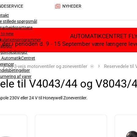
NDESERVICE
NYHEDER
ntakt
e stillede spørgsmål
marbejdspartnere
 to new
AUTOMATIKCENTRET FL
lkulationsprogrammer
il der i perioden d. 9 - 15 September være længere le
aloger
gsvejledninger
 AutomatikCentret
erencer
2- og 3-vejs motorventiler og zoneventiler
Reservedele til
delsbetingelser
urnering af varer
ele til V4043/44 og V8043/
le 230V eller 24 V til Honeywell Zoneventiler.