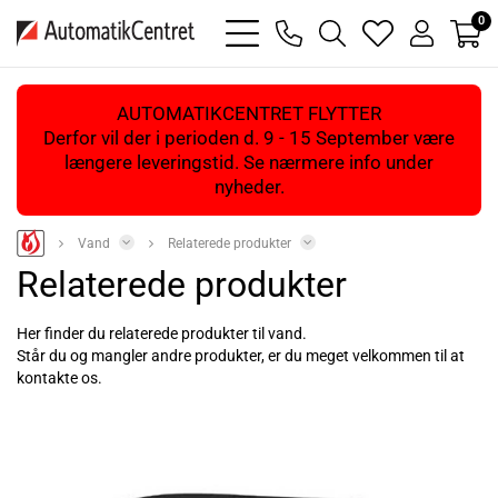
0
bars
phone
magnifying
heart
user
light
light
glass
light
light
light
AUTOMATIKCENTRET FLYTTER
Derfor vil der i perioden d. 9 - 15 September være
længere leveringstid. Se nærmere info under
nyheder.
Vand
Relaterede produkter
Relaterede produkter
Her finder du relaterede produkter til vand.
Står du og mangler andre produkter, er du meget velkommen til at
kontakte os.
Læs mere