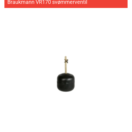
Braukmann VR170 svømmerventil