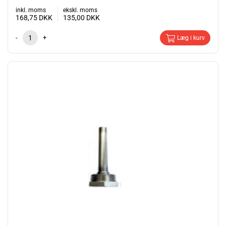
inkl. moms
ekskl. moms
168,75
DKK
135,00
DKK
-
+
Læg i kurv