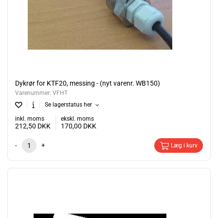
Dykrør for KTF20, messing - (nyt varenr. WB150)
Varenummer:
VFHT
Se lagerstatus her
inkl. moms
ekskl. moms
212,50
DKK
170,00
DKK
-
+
Læg i kurv