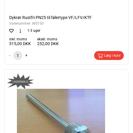
Dykrør Rustfri PN25 til følertype VF/LFV/KTF
Varenummer:
WS150
1-3 uger
inkl. moms
ekskl. moms
315,00
DKK
252,00
DKK
-
+
Læg i kurv