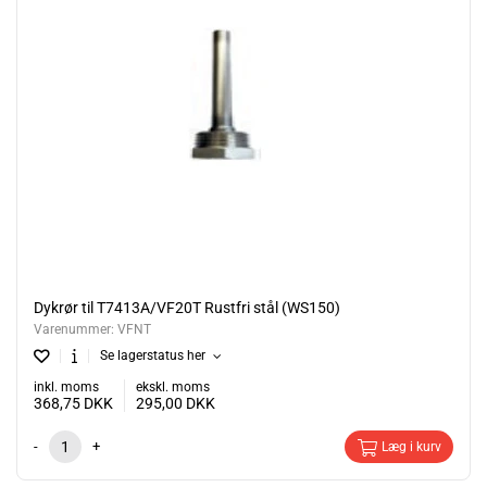
Dykrør til T7413A/VF20T Rustfri stål (WS150)
Varenummer:
VFNT
Se lagerstatus her
inkl. moms
ekskl. moms
368,75
DKK
295,00
DKK
-
+
Læg i kurv