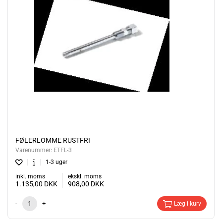
FØLERLOMME RUSTFRI
Varenummer:
ETFL-3
1-3 uger
inkl. moms
ekskl. moms
1.135,00
DKK
908,00
DKK
-
+
Læg i kurv