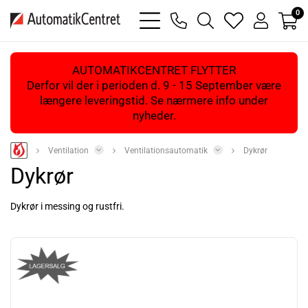
0
bars
phone
magnifying
heart
user
light
light
glass
light
light
light
AUTOMATIKCENTRET FLYTTER
Derfor vil der i perioden d. 9 - 15 September være
længere leveringstid. Se nærmere info under
nyheder.
Ventilation
Ventilationsautomatik
Dykrør
Dykrør
Dykrør i messing og rustfri.
Læs mere