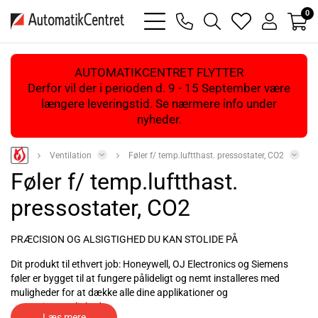
0
bars
phone
magnifying
heart
user
light
light
glass
light
light
light
AUTOMATIKCENTRET FLYTTER
Derfor vil der i perioden d. 9 - 15 September være
længere leveringstid. Se nærmere info under
nyheder.
Ventilation
Føler f/ temp.luftthast. pressostater, CO2
Føler f/ temp.luftthast.
pressostater, CO2
PRÆCISION OG ALSIGTIGHED DU KAN STOLIDE PÅ
Dit produkt til ethvert job: Honeywell, OJ Electronics og Siemens
føler er bygget til at fungere pålideligt og nemt installeres med
muligheder for at dække alle dine applikationer og
monteringsmuligheder.
Læs mere