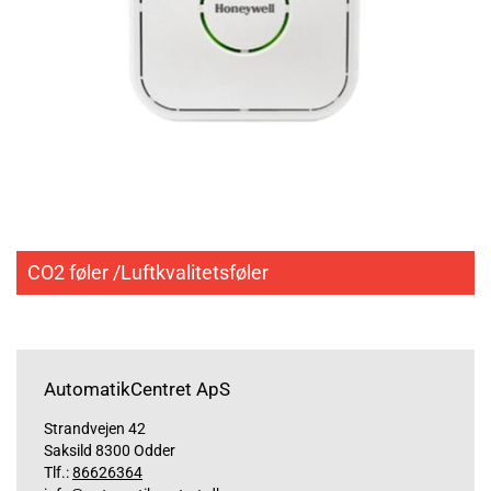
CO2 føler /Luftkvalitetsføler
AutomatikCentret ApS
Strandvejen 42
Saksild 8300 Odder
Tlf.:
86626364