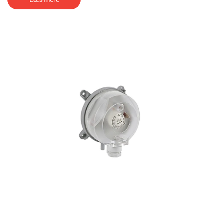
Pressostater til luft.
Føler til tryk, flow, temperatur, fugt, CO2 og luftkvalitet.