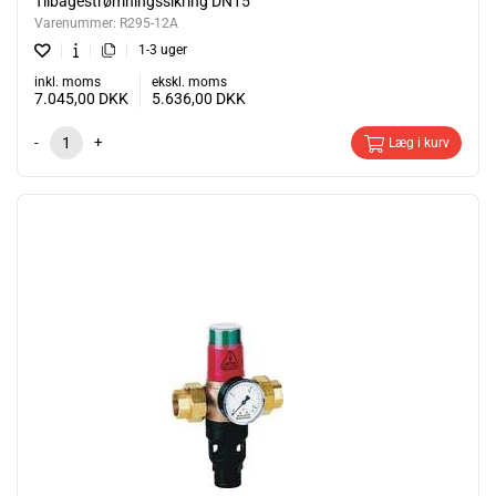
Tilbagestrømningssikring DN15
Varenummer:
R295-12A
1-3 uger
inkl. moms
ekskl. moms
7.045,00
DKK
5.636,00
DKK
-
+
Læg i kurv