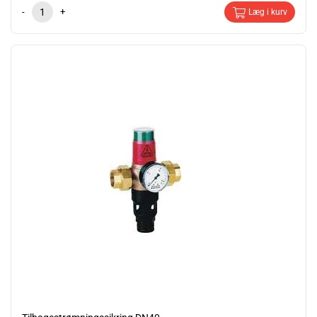
-
+
Læg i kurv