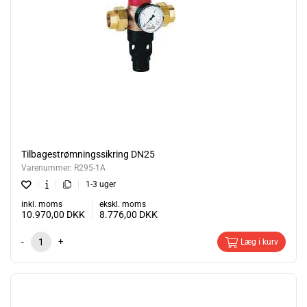
Tilbagestrømningssikring DN25
Varenummer:
R295-1A
1-3 uger
inkl. moms
ekskl. moms
10.970,00
DKK
8.776,00
DKK
-
+
Læg i kurv