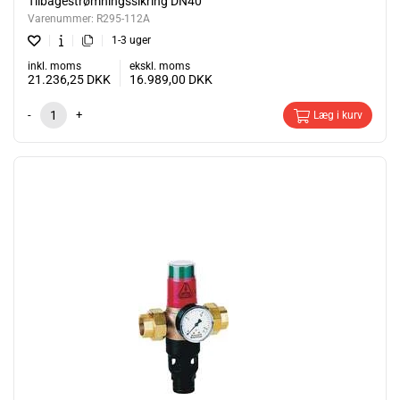
Tilbagestrømningssikring DN40
Varenummer:
R295-112A
1-3 uger
inkl. moms
ekskl. moms
21.236,25
DKK
16.989,00
DKK
-
+
Læg i kurv