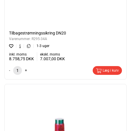
Tilbagestrømningssikring DN20
Varenummer:
R295-34A
1-3 uger
inkl. moms
ekskl. moms
8.758,75
DKK
7.007,00
DKK
-
+
Læg i kurv