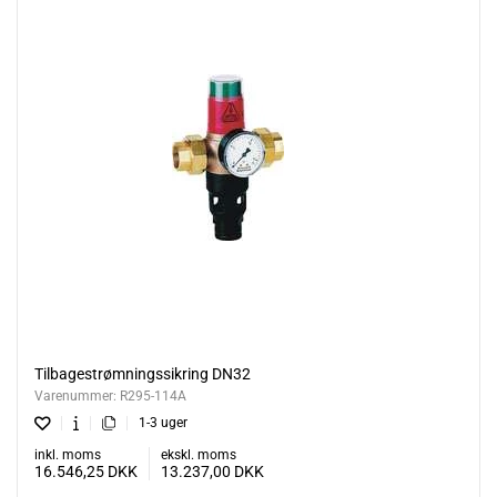
Tilbagestrømningssikring DN32
Varenummer:
R295-114A
1-3 uger
inkl. moms
ekskl. moms
16.546,25
DKK
13.237,00
DKK