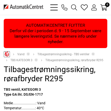
0
bars
phone
magnifying
heart
user
light
light
glass
light
light
light
AUTOMATIKCENTRET FLYTTER
Derfor vil der i perioden d. 9 - 15 September være
længere leveringstid. Se nærmere info under
nyheder.
Vand
Tilbagestrømningssikring - TBS ventiler
TBS KATEGORI 3
Tilbagestrømningssikring, rørafbryder R295
Tilbagestrømningssikring,
rørafbryder R295
TBS ventil, KATEGORI 3
Type GA iht. DS/EN-1717
Medie.......................: Vand
Temperatur..............: 40°C