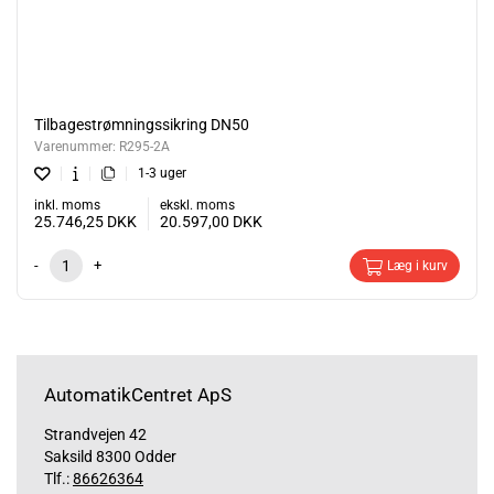
Tilbagestrømningssikring DN50
Varenummer:
R295-2A
1-3 uger
inkl. moms
ekskl. moms
25.746,25
DKK
20.597,00
DKK
-
+
Læg i kurv
AutomatikCentret ApS
Strandvejen 42
Saksild 8300 Odder
Tlf.:
86626364