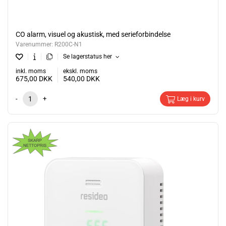
CO alarm, visuel og akustisk, med serieforbindelse
Varenummer:
R200C-N1
Se lagerstatus her
inkl. moms
ekskl. moms
675,00
DKK
540,00
DKK
-
+
Læg i kurv