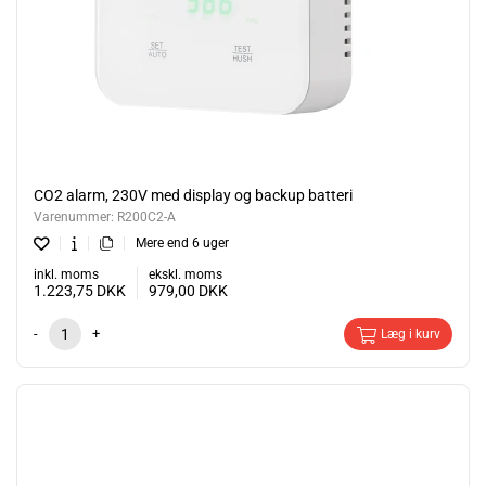
CO2 alarm, 230V med display og backup batteri
Varenummer:
R200C2-A
Mere end 6 uger
inkl. moms
ekskl. moms
1.223,75
DKK
979,00
DKK
-
+
Læg i kurv