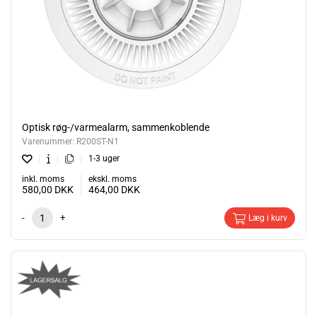
Optisk røg-/varmealarm, sammenkoblende
Varenummer:
R200ST-N1
1-3 uger
inkl. moms
ekskl. moms
580,00
DKK
464,00
DKK
-
+
Læg i kurv