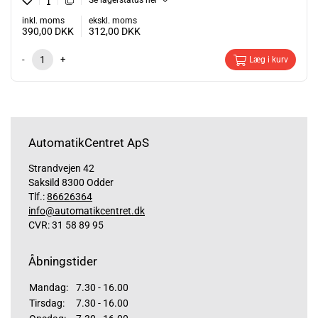
Se lagerstatus her
inkl. moms
ekskl. moms
390,00
DKK
312,00
DKK
-
+
Læg i kurv
AutomatikCentret ApS
Strandvejen 42
Saksild 8300 Odder
Tlf.:
86626364
info@automatikcentret.dk
CVR: 31 58 89 95
Åbningstider
Mandag:
7.30 - 16.00
Tirsdag:
7.30 - 16.00