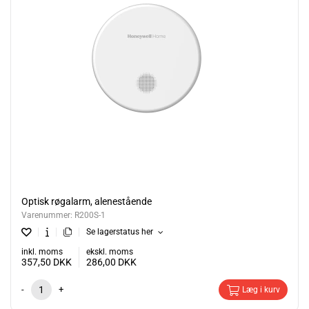
Optisk røgalarm, alenestående
Varenummer:
R200S-1
Se lagerstatus her
inkl. moms
ekskl. moms
357,50
DKK
286,00
DKK
-
+
Læg i kurv