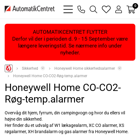
0
bars
phone
magnifying
heart
user
light
light
glass
light
light
light
AUTOMATIKCENTRET FLYTTER
Derfor vil der i perioden d. 9 - 15 September være
længere leveringstid. Se nærmere info under
nyheder.
Sikkerhed
Honeywell Home sikkerhedsalarmer
Honeywell Home CO-CO2-Røg-temp.alarmer
Honeywell Home CO-CO2-
Røg-temp.alarmer
Overvåg dit hjem, fyrrum, din campingvogn og hvor du ellers vil
højne din sikkerhed.
Her finder du et udvalg af W1 lækagealarm, XC CO alarmer, XS
røgalarmer, XH brandalarm og gas alarmer fra Honeywell Home.
Læs mere