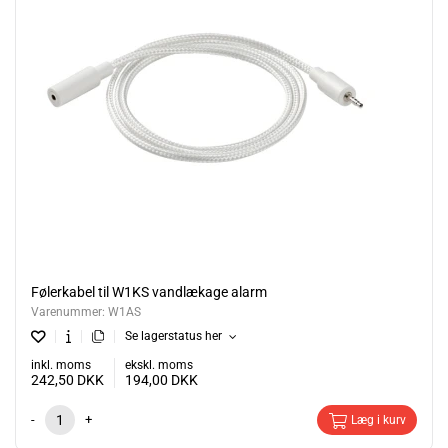
Følerkabel til W1KS vandlækage alarm
Varenummer:
W1AS
Se lagerstatus her
inkl. moms
ekskl. moms
242,50
DKK
194,00
DKK
-
+
Læg i kurv