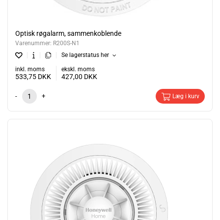
Optisk røgalarm, sammenkoblende
Varenummer:
R200S-N1
Se lagerstatus her
inkl. moms
ekskl. moms
533,75
DKK
427,00
DKK
-
+
Læg i kurv