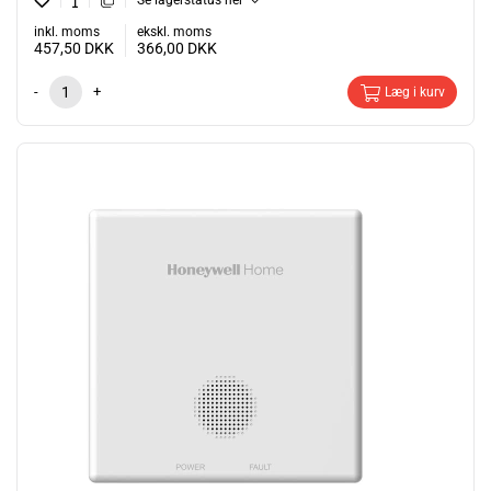
Se lagerstatus her
inkl. moms
ekskl. moms
457,50
DKK
366,00
DKK
-
+
Læg i kurv