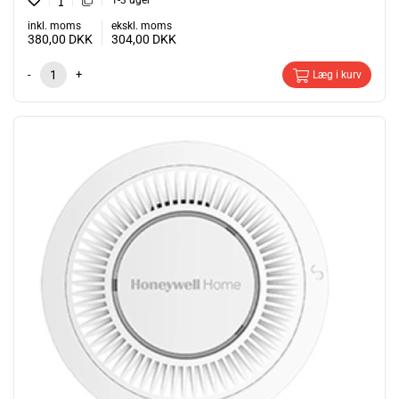
1-3 uger
inkl. moms
ekskl. moms
380,00
DKK
304,00
DKK
-
+
Læg i kurv