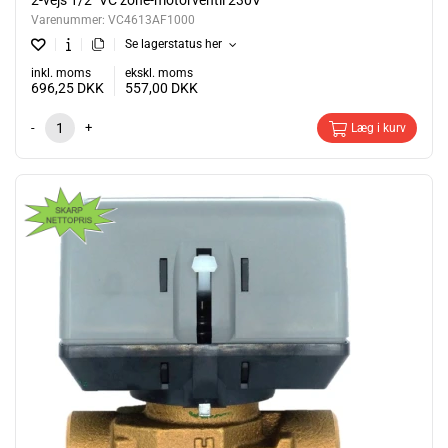
2-vejs 1/2" VC zone-motorventil 230V
Varenummer:
VC4613AF1000
Se lagerstatus her
inkl. moms
ekskl. moms
696,25
DKK
557,00
DKK
-
+
Læg i kurv