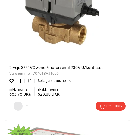
2-vejs 3/4" VC zone-/motorventil 230V U/kont.sæt
Varenummer:
VC4013AJ1000
Se lagerstatus her
inkl. moms
ekskl. moms
653,75
DKK
523,00
DKK
-
+
Læg i kurv