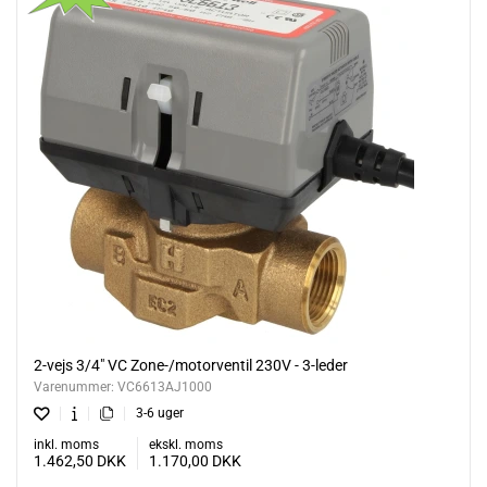
2-vejs 3/4" VC Zone-/motorventil 230V - 3-leder
Varenummer:
VC6613AJ1000
3-6 uger
inkl. moms
ekskl. moms
1.462,50
DKK
1.170,00
DKK