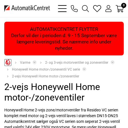
0
bars
phone
magnifying
heart
user
light
light
glass
light
light
light
AUTOMATIKCENTRET FLYTTER
Derfor vil der i perioden d. 9 - 15 September være
længere leveringstid. Se nærmere info under
nyheder.
Varme
2- og 3-vejs motorventiler og zoneventiler
Honeywell Home motor-/zoneventil VC serie
2-vejs Honeywell Home motor-/zoneventiler
2-vejs Honeywell Home
motor-/zoneventiler
Honeywell Home 2-vejs zone/motorventiler fra Resideo VC serien
komplet med motor og 2-vejs ventil laves i størrelsen DN15-DN25
Automatikcentret sælger også VC serien som seperat 2-vejs ventil
med valgfri 24V eller 230V motortype. Se mere under Honeywell