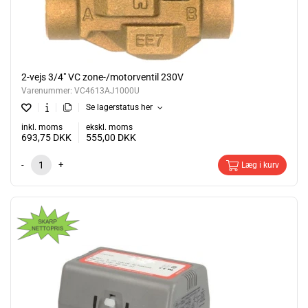
2-vejs 3/4" VC zone-/motorventil 230V
Varenummer:
VC4613AJ1000U
Se lagerstatus her
inkl. moms
ekskl. moms
693,75
DKK
555,00
DKK
-
+
Læg i kurv