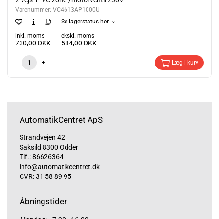
2-vejs 1" VC zone-/motorventil 230V
Varenummer:
VC4613AP1000U
Se lagerstatus her
inkl. moms
ekskl. moms
730,00
DKK
584,00
DKK
-
+
Læg i kurv
AutomatikCentret ApS
Strandvejen 42
Saksild 8300 Odder
Tlf.:
86626364
info@automatikcentret.dk
CVR: 31 58 89 95
Åbningstider