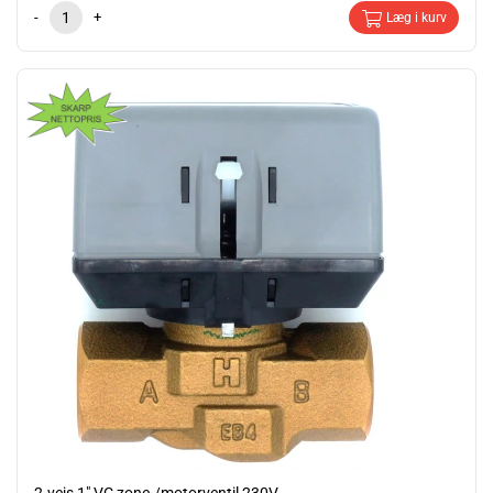
-
+
Læg i kurv