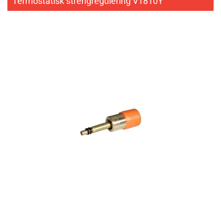
Termostatisk strengregulering V1810Y