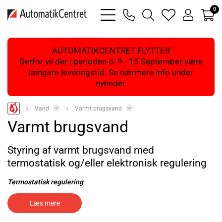
0
bars
phone
magnifying
heart
user
light
light
glass
light
light
light
AUTOMATIKCENTRET FLYTTER
Derfor vil der i perioden d. 9 - 15 September være
længere leveringstid. Se nærmere info under
nyheder.
Vand
Varmt brugsvand
Varmt brugsvand
Styring af varmt brugsvand med
termostatisk og/eller elektronisk regulering
Termostatisk regulering
Med vores termostatventiler kan du let indstille den ønskede
Læs mere
temperatur og opnå en stabil temperatur ud af vandhanen.
Ventilerne fungerer ved at lukke af eller åbne for vandtilførslen, alt