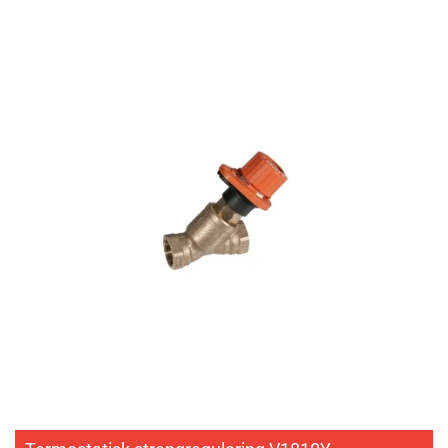
efter om den ønskede temperatur er nået. Dette sikrer en jævn og
ensartet brugsvandstemperatur, uafhængigt af trykvariationer eller
vandtemperaturen i den primære varmekilde.
Elektronisk regulering
Til mere avanceret styring af varmt brugsvand tilbyder
AutomatikCentret også elektroniske reguleringsenheder. Disse
enheder giver dig mulighed for at programmere og styre
temperaturen på brugsvandet efter behov.