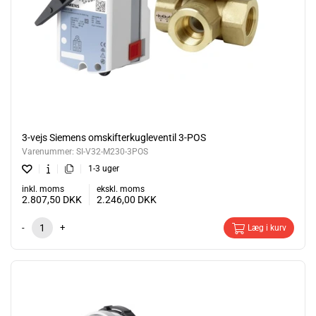
3-vejs Siemens omskifterkugleventil 3-POS
Varenummer:
SI-V32-M230-3POS
1-3 uger
inkl. moms
ekskl. moms
2.807,50
DKK
2.246,00
DKK
-
+
Læg i kurv