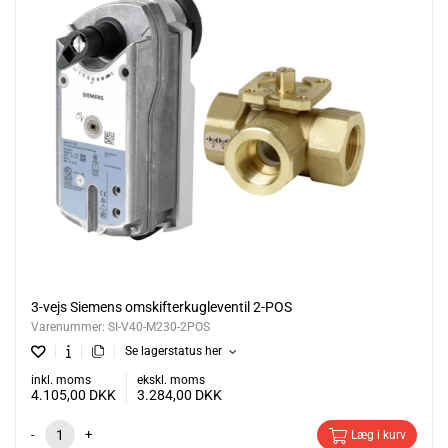
3-vejs Siemens omskifterkugleventil 2-POS
Varenummer:
SI-V40-M230-2POS
Se lagerstatus her
inkl. moms
ekskl. moms
4.105,00
DKK
3.284,00
DKK
-
+
Læg i kurv