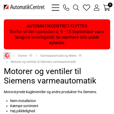
0
bars
phone
magnifying
heart
user
light
light
glass
light
light
light
AUTOMATIKCENTRET FLYTTER
Derfor vil der i perioden d. 9 - 15 September være
længere leveringstid. Se nærmere info under
nyheder.
Varme
Varmeautomatik og følere
Motorer og ventiler til Siemens varmeautomatik
Motorer og ventiler til
Siemens varmeautomatik
Motorstyrede kugleventiler og andre produkter fra Siemens.
Nem installation
Kæmpe sortiment
Høj pålidelighed
Læs mere