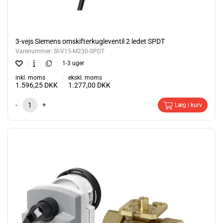
3-vejs Siemens omskifterkugleventil 2 ledet SPDT
Varenummer:
SI-V15-M230-SPDT
1-3 uger
inkl. moms
ekskl. moms
1.596,25
DKK
1.277,00
DKK
-
+
Læg i kurv