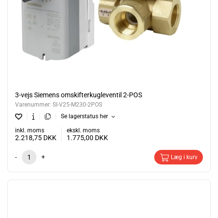
3-vejs Siemens omskifterkugleventil 2-POS
Varenummer:
SI-V25-M230-2POS
Se lagerstatus her
inkl. moms
ekskl. moms
2.218,75
DKK
1.775,00
DKK
-
+
Læg i kurv