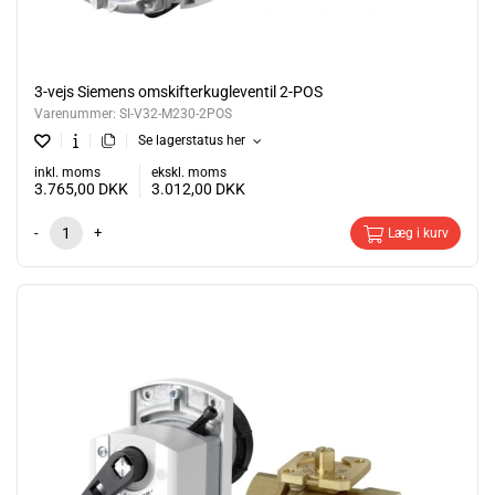
3-vejs Siemens omskifterkugleventil 2-POS
Varenummer:
SI-V32-M230-2POS
Se lagerstatus her
inkl. moms
ekskl. moms
3.765,00
DKK
3.012,00
DKK
-
+
Læg i kurv