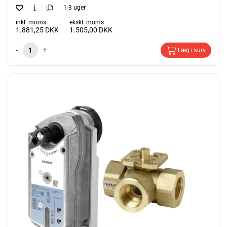
1-3 uger
inkl. moms
ekskl. moms
1.881,25
DKK
1.505,00
DKK
-
+
Læg i kurv