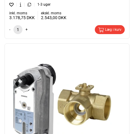
1-3 uger
inkl. moms
ekskl. moms
3.178,75
DKK
2.543,00
DKK
-
+
Læg i kurv