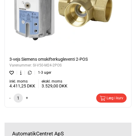
3-vejs Siemens omskifterkugleventi 2-POS
Varenummer:
SI-V50-M24-2POS
1-3 uger
inkl. moms
ekskl. moms
4.411,25
DKK
3.529,00
DKK
-
+
Læg i kurv
AutomatikCentret ApS