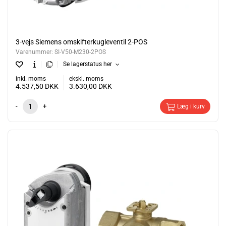
3-vejs Siemens omskifterkugleventil 2-POS
Varenummer:
SI-V50-M230-2POS
Se lagerstatus her
inkl. moms
ekskl. moms
4.537,50
DKK
3.630,00
DKK
-
+
Læg i kurv