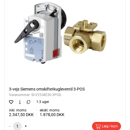
3-vejs Siemens omskifterkugleventil 3-POS
Varenummer:
SI-V25-M230-3POS
1-3 uger
inkl. moms
ekskl. moms
2.347,50
DKK
1.878,00
DKK
-
+
Læg i kurv