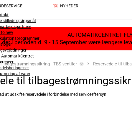
NDESERVICE
NYHEDER
ntakt
e stillede spørgsmål
marbejdspartnere
 to new
AUTOMATIKCENTRET FL
lkulationsprogrammer
il der i perioden d. 9 - 15 September være længere le
aloger
gsvejledninger
 AutomatikCentret
erencer
Tilbagestrømningssikring - TBS ventiler
Reservedele til til
delsbetingelser
urnering af varer
le til tilbagestrømningssikr
rad at udskifte reservedele i forbindelse med serviceeftersyn.