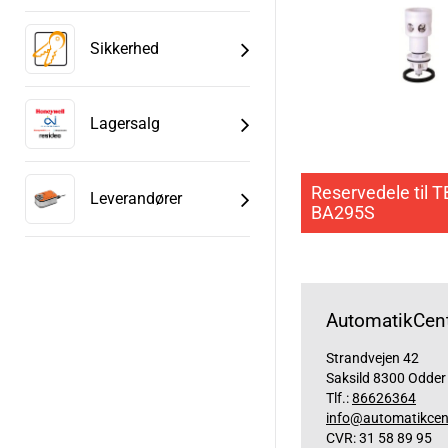
Sikkerhed
Lagersalg
Reservedele til T
Leverandører
BA295S
AutomatikCent
Strandvejen 42
Saksild 8300 Odder
Tlf.:
86626364
info@automatikcen
CVR: 31 58 89 95