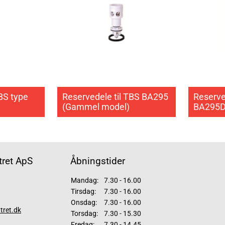
BS type
Reservedele til TBS BA295
Reserved
(Gammel model)
BA295
ret ApS
Åbningstider
Mandag:
7.30 - 16.00
Tirsdag:
7.30 - 16.00
Onsdag:
7.30 - 16.00
tret.dk
Torsdag:
7.30 - 15.30
Fredag:
7.30 - 14.45