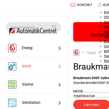
KONTAKT
KU
Ko
Oft
Sa
Old
Ka
Derfor v
Kat
Bru
Om
Energi
Ref
Vand
Han
Ret
Braukman
Vand
Braukmann D06F trykre
Standardmodel D06F-X
Varme
MEDIE.........................
TEMPERATUR...............
MATERIALE.................
Ventilation
Læs mere
INDBYGGET SNAVSSI...: