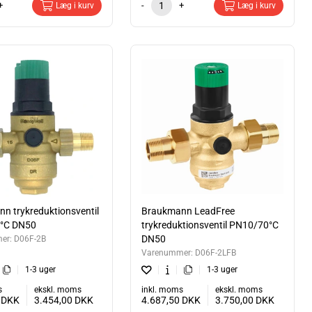
+
-
+
Læg i kurv
Læg i kurv
n trykreduktionsventil
Braukmann LeadFree
°C DN50
trykreduktionsventil PN10/70°C
DN50
er:
D06F-2B
Varenummer:
D06F-2LFB
1-3 uger
1-3 uger
s
ekskl. moms
inkl. moms
ekskl. moms
0
DKK
3.454,00
DKK
4.687,50
DKK
3.750,00
DKK