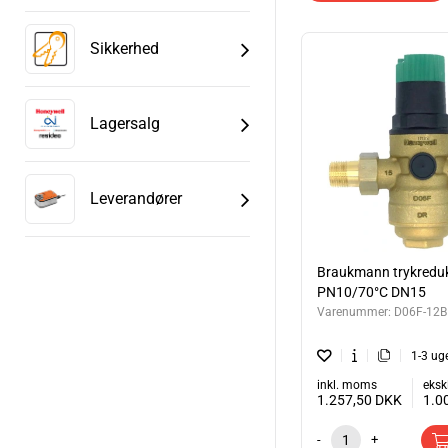
INDGANGSTRYK...........
AFGANGSTRYK..............:
Sikkerhed
TILSLUTNING.............
Denne model er leveret 
Manometer type M07M-AX
Lagersalg
Tidligere Honeywell try
I henhold til EN 806-2 
også bruges til industri
Leverandører
trykskader og vandforbru
fastholdelse af det på e
Braukmann trykreduk
PN10/70°C DN15
Varenummer:
D06F-12B
1-3 ug
inkl. moms
eksk
1.257,50
DKK
1.0
-
+