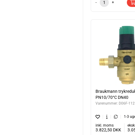
-
+
Braukmann trykreduk
PN10/70°C DN40
Varenummer:
D06F-112
1-3 ug
inkl. moms
eksk
3.822,50
DKK
3.0