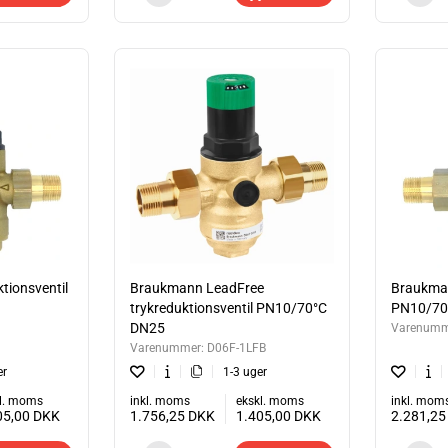
tionsventil
Braukmann LeadFree
Braukman
trykreduktionsventil PN10/70°C
PN10/70
DN25
Varenumm
Varenummer:
D06F-1LFB
er
1-3 uger
l. moms
inkl. moms
ekskl. moms
inkl. mom
05,00
DKK
1.756,25
DKK
1.405,00
DKK
2.281,2