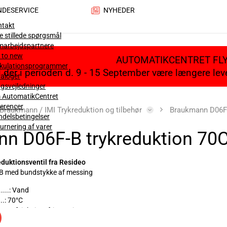
NDESERVICE
NYHEDER
ntakt
e stillede spørgsmål
marbejdspartnere
 to new
AUTOMATIKCENTRET FL
lkulationsprogrammer
il der i perioden d. 9 - 15 September være længere le
aloger
gsvejledninger
 AutomatikCentret
erencer
Braukmann / IMI Trykreduktion og tilbehør
Braukmann D06F-
delsbetingelser
urnering af varer
n D06F-B trykreduktion 70
duktionsventil fra Resideo
B med bundstykke af messing
......: Vand
..: 70°C
.....: Afzinkningsfri messing
 0,16 mm (kan udskiftes)