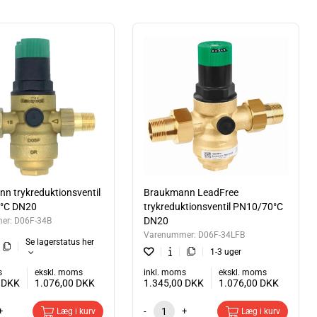
holdningsvandinstallationer mod for højt tryk fra forsyningen. De kan
d at installere en Braukmann trykreduktionsventil fra Resideo undgås
store indløbstryksvingninger. Reduktion af driftstrykket og
n trykreduktionsventil
Braukmann LeadFree
°C DN20
trykreduktionsventil PN10/70°C
DN20
er:
D06F-34B
Varenummer:
D06F-34LFB
Se lagerstatus her
1-3 uger
s
ekskl. moms
inkl. moms
ekskl. moms
0
DKK
1.076,00
DKK
1.345,00
DKK
1.076,00
DKK
+
-
+
Læg i kurv
Læg i kurv