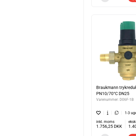
Braukmann trykreduk
PN10/70°C DN25
Varenummer:
D06F-1B
1-3 ug
inkl. moms
eksk
1.756,25
DKK
1.4