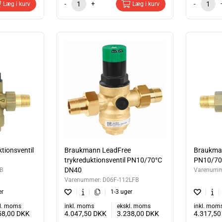
-
+
-
Læg i kurv
Læg i kurv
tionsventil
Braukmann LeadFree
Braukman
trykreduktionsventil PN10/70°C
PN10/70
DN40
B
Varenumm
Varenummer:
D06F-112LFB
er
1-3 uger
l. moms
inkl. moms
ekskl. moms
inkl. mom
58,00
DKK
4.047,50
DKK
3.238,00
DKK
4.317,5