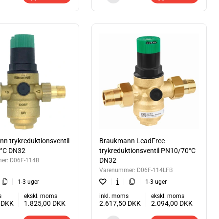
n trykreduktionsventil
Braukmann LeadFree
°C DN32
trykreduktionsventil PN10/70°C
DN32
er:
D06F-114B
Varenummer:
D06F-114LFB
1-3 uger
1-3 uger
s
ekskl. moms
inkl. moms
ekskl. moms
5
DKK
1.825,00
DKK
2.617,50
DKK
2.094,00
DKK