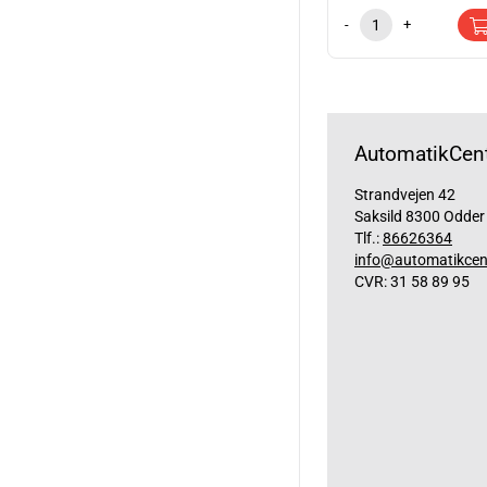
-
+
AutomatikCent
Strandvejen 42
Saksild 8300 Odder
Tlf.:
86626364
info@automatikcen
CVR: 31 58 89 95