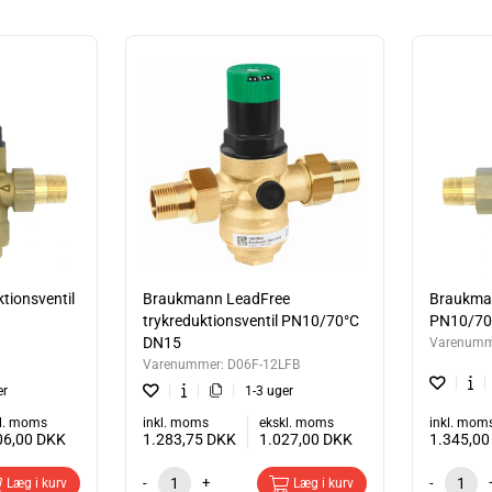
.: 10 bar/ 10 bar
 1,5-6 bar (fabriksindstillet til 3 bar)
....: Unioner med udv. gevind medfølger
med messing filterkurv.
 skal bestilles særskilt
kreduktionsventil D06F-XB
beskytter Braukmann trykreduktionsventiler fra Resideo af denne type hus
elle eller kommercielle applikationer indenfor ventilens specifikation. Ve
get reduceres. Det indstillede tryk holdes også konstant, selv når der er 
t konstant niveau minimerer flowstøj i installationen.
tionsventil
Braukmann LeadFree
Braukman
trykreduktionsventil PN10/70°C
PN10/70
DN15
Varenumm
Varenummer:
D06F-12LFB
er
1-3 uger
l. moms
inkl. moms
ekskl. moms
inkl. mom
06,00
DKK
1.283,75
DKK
1.027,00
DKK
1.345,0
-
+
-
Læg i kurv
Læg i kurv