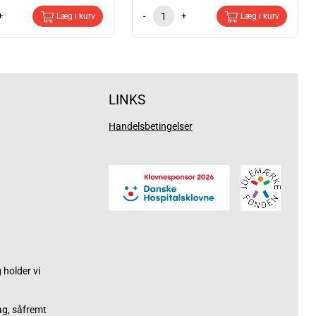
+
-
+
Læg i kurv
Læg i kurv
LINKS
Handelsbetingelser
holder vi
ag, såfremt