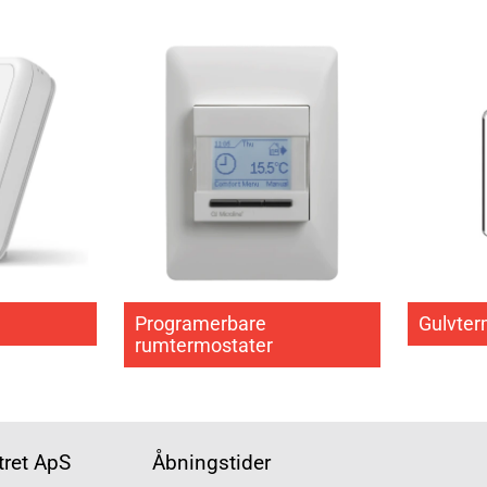
stater
varmekredse
Programerbare
Gulvter
rumtermostater
ret ApS
Åbningstider