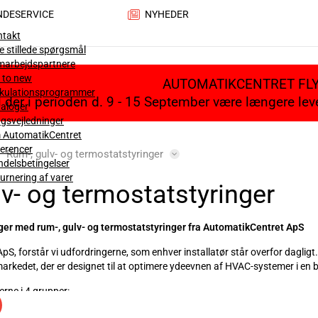
NDESERVICE
NYHEDER
ntakt
e stillede spørgsmål
marbejdspartnere
 to new
AUTOMATIKCENTRET FL
lkulationsprogrammer
il der i perioden d. 9 - 15 September være længere le
aloger
gsvejledninger
 AutomatikCentret
erencer
Rum-, gulv- og termostatstyringer
delsbetingelser
urnering af varer
v- og termostatstyringer
ger med rum-, gulv- og termostatstyringer fra AutomatikCentret ApS
, forstår vi udfordringerne, som enhver installatør står overfor dagligt. 
arkedet, der er designet til at optimere ydeevnen af HVAC-systemer i en b
rne i 4 grupper: