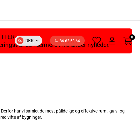
YTTER
0
heart
user
DKK
Kr.
86 62 63 64
veringstid. Se nærmere info under nyheder.
light
light
Derfor har vi samlet de mest pålidelige og effektive rum-, gulv- og
red vifte af bygninger.