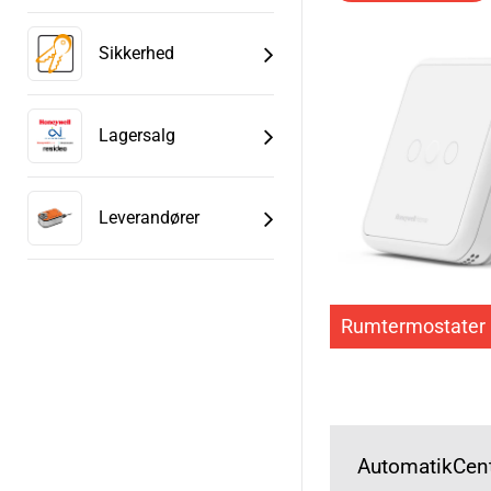
Programbare rumtermo
Gulvtermostatstyringer
Termostatstyringer til 
Sikkerhed
Lagersalg
Leverandører
Rumtermostater
AutomatikCent