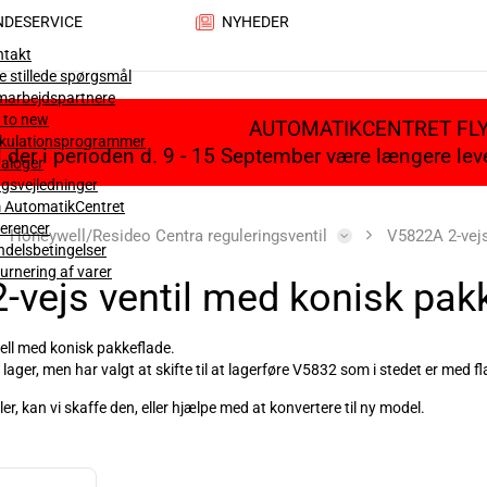
NDESERVICE
NYHEDER
ntakt
e stillede spørgsmål
marbejdspartnere
 to new
AUTOMATIKCENTRET FL
lkulationsprogrammer
il der i perioden d. 9 - 15 September være længere le
aloger
gsvejledninger
 AutomatikCentret
erencer
Honeywell/Resideo Centra reguleringsventil
V5822A 2-vejs
delsbetingelser
urnering af varer
-vejs ventil med konisk pak
well med konisk pakkeflade.
 lager, men har valgt at skifte til at lagerføre V5832 som i stedet er med f
er, kan vi skaffe den, eller hjælpe med at konvertere til ny model.