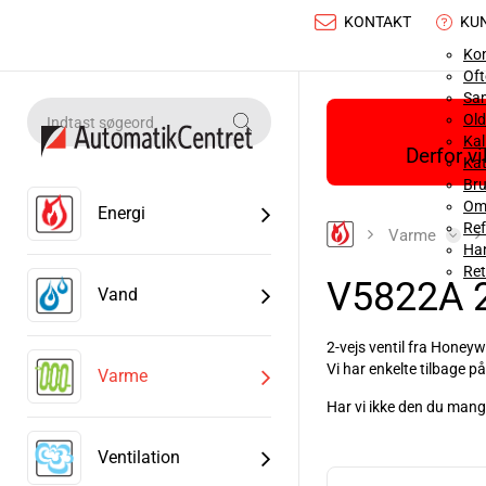
KONTAKT
KU
Ko
Oft
Sa
Old
Ka
Derfor v
Kat
Bru
Om
Energi
Ref
Varme
Han
Ret
V5822A 2
Vand
2-vejs ventil fra Honey
Vi har enkelte tilbage på
Varme
Har vi ikke den du mangl
Læs mere
Ventilation