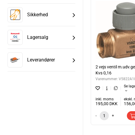
Sikkerhed
Lagersalg
Leverandører
2 vejs ventil m.udv.
Kvs 0,16
Varenummer:
V5822A1
Se lag
inkl. moms
ekskl
195,00
DKK
156,
-
+