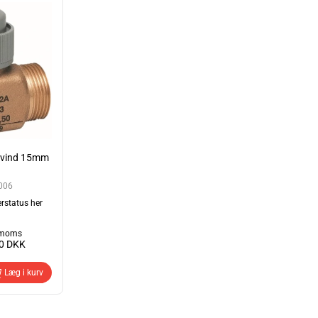
gevind 15mm
006
erstatus her
. moms
00
DKK
Læg i kurv