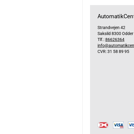
AutomatikCent
Strandvejen 42
Saksild 8300 Odder
Tlf.:
86626364
info@automatikcen
CVR: 31 58 89 95