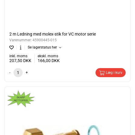
2 m Ledning med molex-stik for VC motor serie
Varenummer:
45900445-015
Se lagerstatus her
inkl. moms
ekskl. moms
207,50
DKK
166,00
DKK
-
+
Læg i kurv