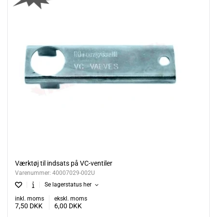
Værktøj til indsats på VC-ventiler
Varenummer:
40007029-002U
Se lagerstatus her
inkl. moms
ekskl. moms
7,50
DKK
6,00
DKK