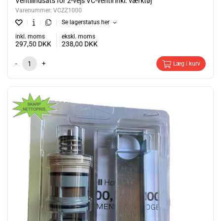
Ventilindsats for 2-vejs VC-ventil inkl. værktøj
Varenummer:
VCZZ1000
Se lagerstatus her
inkl. moms
ekskl. moms
297,50
DKK
238,00
DKK
-
+
Læg i kurv