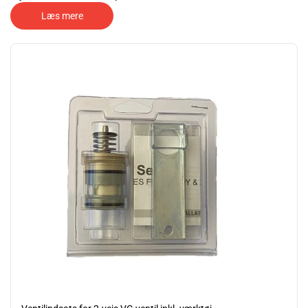
Tilbehør
Læs mere
3-ledet Ledninger til molexstik i 1 og 2 meter
Union til DN32(5/4") 3-vejs zoneventil type VCZMU6000U.