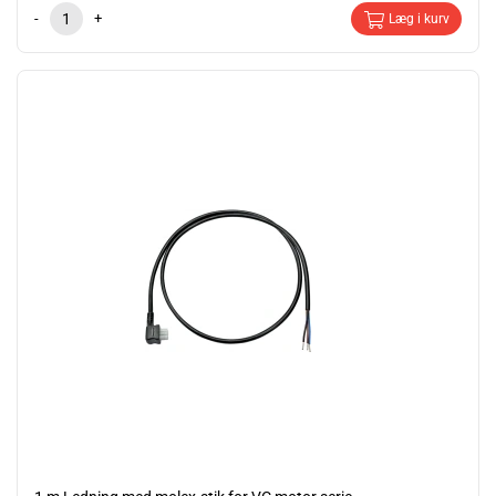
-
+
Læg i kurv