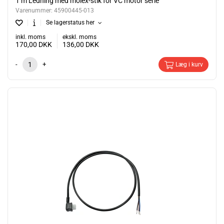
1 m Ledning med molex-stik for VC motor serie
Varenummer:
45900445-013
Se lagerstatus her
inkl. moms
ekskl. moms
170,00
DKK
136,00
DKK
-
+
Læg i kurv