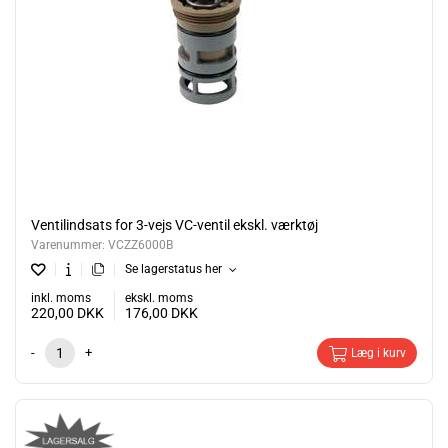
Ventilindsats for 3-vejs VC-ventil ekskl. værktøj
Varenummer:
VCZZ6000B
Se lagerstatus her
inkl. moms
ekskl. moms
220,00
DKK
176,00
DKK
-
+
Læg i kurv