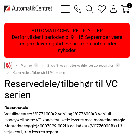
0
bars
phone
magnifying
heart
user
light
light
glass
light
light
light
AUTOMATIKCENTRET FLYTTER
Derfor vil der i perioden d. 9 - 15 September være
længere leveringstid. Se nærmere info under
nyheder.
Varme
2- og 3-vejs motorventiler og zoneventiler
Reservedele/tilbehør til VC serien
Reservedele/tilbehør til VC
serien
Reservedele
Ventilindsatser VCZZ1000(2-vejs) og VCZZ6000(3-vejs) til
Honeywell home VC-zoneventilserie leveres med monteringsnøgle.
Monteringsnøgle(40007029-002U) og indsats(VCZZ6000B) til 3-
vejs ventil, kan leveres seperat.