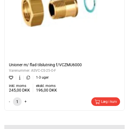
Unioner m/ flad tilslutning f/VCZMU6000
Varenummer:
ASVC-CS-25-O-F
1-3 uger
inkl. moms
ekskl. moms
245,00
DKK
196,00
DKK
-
+
Læg i kurv