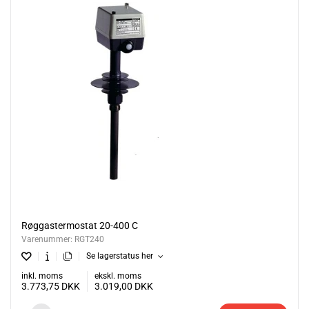
Røggastermostat 20-400 C
Varenummer:
RGT240
Se lagerstatus her
inkl. moms
ekskl. moms
3.773,75
DKK
3.019,00
DKK