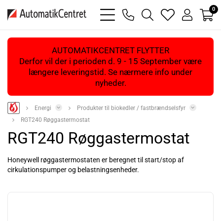
0
bars
phone
magnifying
heart
user
light
light
glass
light
light
light
AUTOMATIKCENTRET FLYTTER
Derfor vil der i perioden d. 9 - 15 September være
længere leveringstid. Se nærmere info under
nyheder.
Energi
Produkter til biokedler / fastbrændselsfyr
RGT240 Røggastermostat
RGT240 Røggastermostat
Honeywell røggastermostaten er beregnet til start/stop af
cirkulationspumper og belastningsenheder.
Læs mere