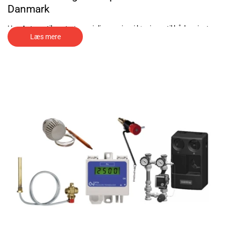
Danmark
Hos
Automatikcentret
specialiserer vi os i løsninger til både private
Læs mere
og erhverv i hele landet. Vores sortiment dækker alt fra
komponenter til kedler og varmepumper samt solvarmeanlæg.
Hvad enten du arbejder med boligopvarmning, industrielle
varmesystemer eller
grøn energi
, står vi klar med produkter og
rådgivning, der matcher dine konkrete behov.
Som leverandør af komponenter til energianlæg kombinerer vi dyb
teknisk indsigt med et skarpt udvalg af produkter fra verdens
førende producenter. Vi har stor erfaring med projektering,
lagerføring og direkte levering. Hos os er du med andre ord sikret
adgang til de mest effektive og moderne løsninger til energianlæg –
uanset projektets størrelse.
Se vores udvalg af komponenter
Vi har et omfattende sortiment af komponenter til kedler,
varmepumper og
solvarmeanlæg
– alt sammen udvalgt med fokus
på driftssikkerhed, energieffektivitet og nem installation. Uanset om
du arbejder med nybyggeri, modernisering eller service af
eksisterende anlæg, finder du det nødvendige udstyr hos os.