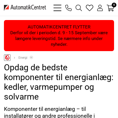
0
bars
phone
magnifying
heart
user
light
light
glass
light
light
light
AUTOMATIKCENTRET FLYTTER
Derfor vil der i perioden d. 9 - 15 September være
længere leveringstid. Se nærmere info under
nyheder.
Energi
Opdag de bedste
komponenter til energianlæg:
kedler, varmepumper og
solvarme
Komponenter til energianlæg – til
installatører og andre professionelle i