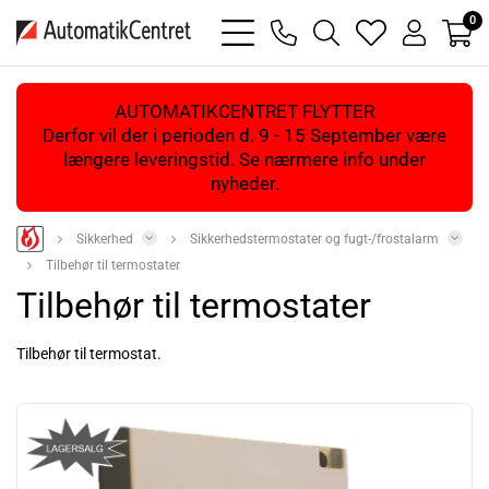
0
bars
phone
magnifying
heart
user
light
light
glass
light
light
light
AUTOMATIKCENTRET FLYTTER
Derfor vil der i perioden d. 9 - 15 September være
længere leveringstid. Se nærmere info under
nyheder.
Sikkerhed
Sikkerhedstermostater og fugt-/frostalarm
Tilbehør til termostater
Tilbehør til termostater
Tilbehør til termostat.
Læs mere