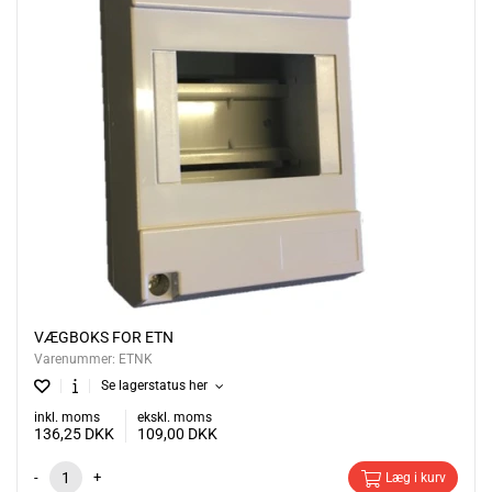
VÆGBOKS FOR ETN
Varenummer:
ETNK
Se lagerstatus her
inkl. moms
ekskl. moms
136,25
DKK
109,00
DKK
-
+
Læg i kurv