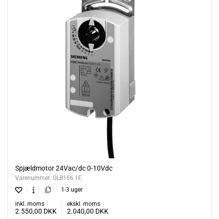
Spjældmotor 24Vac/dc 0-10Vdc
Varenummer:
GLB166.1E
1-3 uger
inkl. moms
ekskl. moms
2.550,00
DKK
2.040,00
DKK