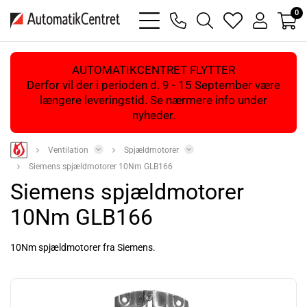
0
bars
phone
magnifying
heart
user
light
light
glass
light
light
light
AUTOMATIKCENTRET FLYTTER
Derfor vil der i perioden d. 9 - 15 September være
længere leveringstid. Se nærmere info under
nyheder.
Ventilation
Spjældmotorer
Siemens spjældmotorer 10Nm GLB166
Siemens spjældmotorer
10Nm GLB166
10Nm spjældmotorer fra Siemens.
Læs mere