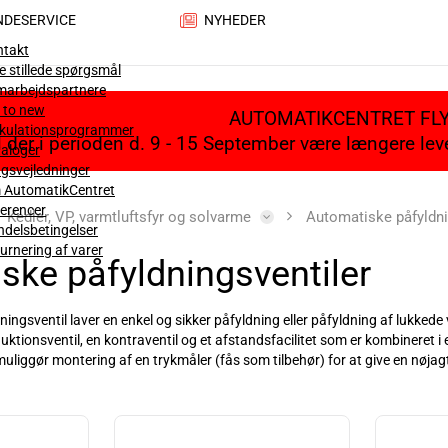
NDESERVICE
NYHEDER
ntakt
e stillede spørgsmål
marbejdspartnere
 to new
AUTOMATIKCENTRET FL
lkulationsprogrammer
il der i perioden d. 9 - 15 September være længere le
aloger
gsvejledninger
 AutomatikCentret
erencer
Kedler, VP, varmtluftsfyr og solvarme
Automatiske påfyldni
delsbetingelser
urnering af varer
ske påfyldningsventiler
ingsventil laver en enkel og sikker påfyldning eller påfyldning af lukked
uktionsventil, en kontraventil og et afstandsfacilitet som er kombineret i
liggør montering af en trykmåler (fås som tilbehør) for at give en nøjagt