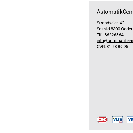
AutomatikCent
Strandvejen 42
Saksild 8300 Odder
Tlf.:
86626364
info@automatikcen
CVR: 31 58 89 95