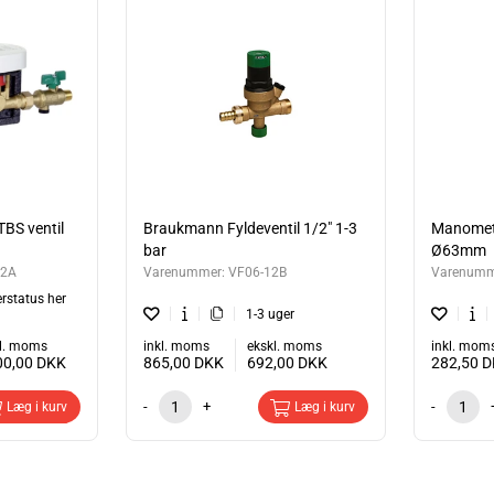
TBS ventil
Braukmann Fyldeventil 1/2" 1-3
Manomete
bar
Ø63mm
12A
Varenummer:
VF06-12B
Varenumm
erstatus her
1-3 uger
l. moms
inkl. moms
ekskl. moms
inkl. mom
00,00
DKK
865,00
DKK
692,00
DKK
282,50
D
-
+
-
Læg i kurv
Læg i kurv