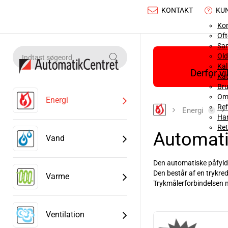
KONTAKT
KU
Ko
Oft
Sa
Old
Ka
Derfor v
Kat
Bru
Om
Energi
Ref
Energi
Han
Ret
Automati
Vand
Den automatiske påfyldn
Den består af en trykred
Varme
Trykmålerforbindelsen mu
Læs mere
Ventilation