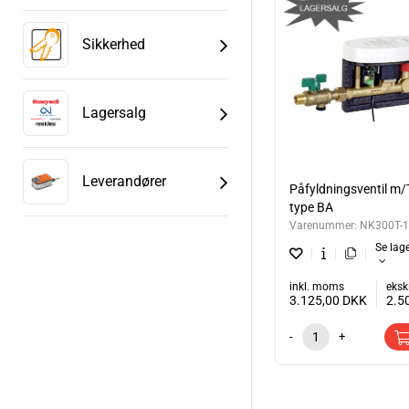
Sikkerhed
Lagersalg
Leverandører
Påfyldningsventil m/
type BA
Varenummer:
NK300T-
Se lag
inkl. moms
eksk
3.125,00
DKK
2.5
-
+