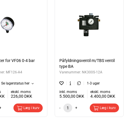
r for VF06 0-4 bar
Påfyldningsventil m/TBS ventil
type BA
er:
MF126-A4
Varenummer:
NK300S-12A
Se lagerstatus her
1-3 uger
s
ekskl. moms
inkl. moms
ekskl. moms
KK
226,00
DKK
5.500,00
DKK
4.400,00
DKK
+
-
+
Læg i kurv
Læg i kurv