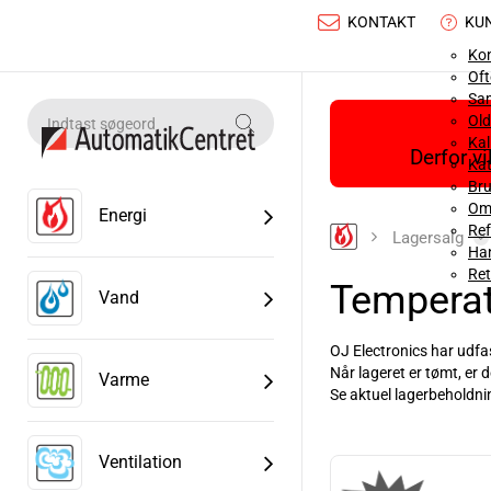
KONTAKT
KU
Ko
Oft
Sa
Old
Ka
Derfor v
Kat
Bru
Om
Energi
Ref
Lagersalg
Han
Ret
Temperat
Vand
OJ Electronics har udfas
Når lageret er tømt, er d
Varme
Se aktuel lagerbeholdni
Læs mere
Ventilation