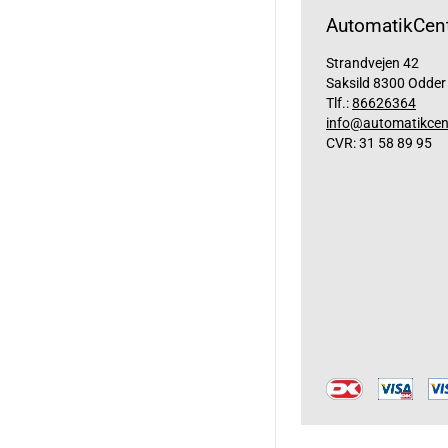
AutomatikCent
Strandvejen 42
Saksild 8300 Odder
Tlf.:
86626364
info@automatikcen
CVR: 31 58 89 95