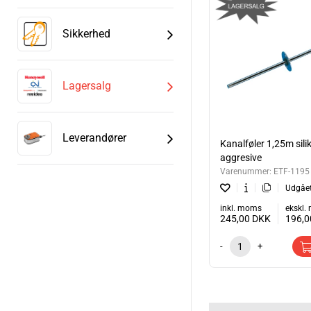
Sikkerhed
Lagersalg
Leverandører
Kanalføler 1,25m sili
aggresive
Varenummer:
ETF-1195
Udgåe
inkl. moms
ekskl
245,00
DKK
196,
-
+