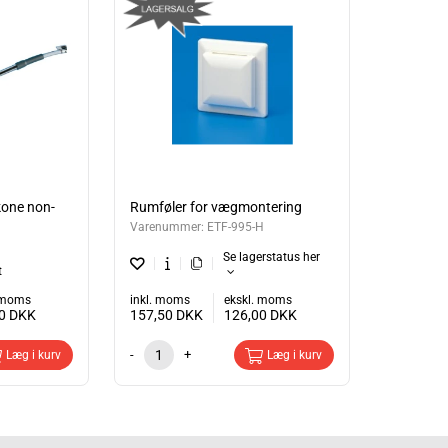
kone non-
Rumføler for vægmontering
Varenummer:
ETF-995-H
Se lagerstatus her
t
. moms
inkl. moms
ekskl. moms
00
DKK
157,50
DKK
126,00
DKK
-
+
Læg i kurv
Læg i kurv