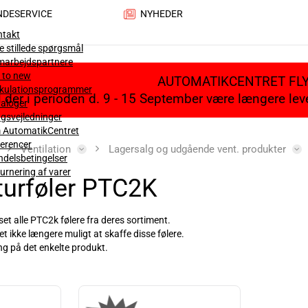
NDESERVICE
NYHEDER
ntakt
e stillede spørgsmål
marbejdspartnere
 to new
AUTOMATIKCENTRET FL
lkulationsprogrammer
il der i perioden d. 9 - 15 September være længere le
aloger
gsvejledninger
 AutomatikCentret
erencer
Ventilation
Lagersalg og udgående vent. produkter
delsbetingelser
urnering af varer
urføler PTC2K
et alle PTC2k følere fra deres sortiment.
et ikke længere muligt at skaffe disse følere.
ng på det enkelte produkt.