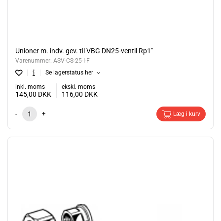
Unioner m. indv. gev. til VBG DN25-ventil Rp1"
Varenummer:
ASV-CS-25-I-F
Se lagerstatus her
inkl. moms
ekskl. moms
145,00
DKK
116,00
DKK
-
+
Læg i kurv