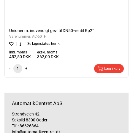
Unioner m. indvendigt gev. til DN50-ventil Rp2"
Varenummer:
AC-50TF
Se lagerstatus her
inkl. moms
ekskl. moms
452,50
DKK
362,00
DKK
-
+
Læg i kurv
AutomatikCentret ApS
Strandvejen 42
Saksild 8300 Odder
Tlf.:
86626364
info@automatikcentret.dk