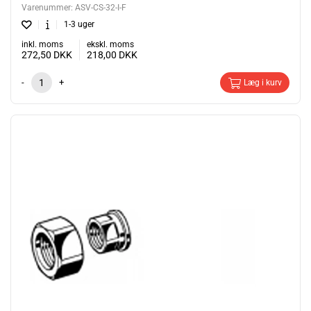
Varenummer:
ASV-CS-32-I-F
1-3 uger
inkl. moms
ekskl. moms
272,50
DKK
218,00
DKK
-
+
Læg i kurv