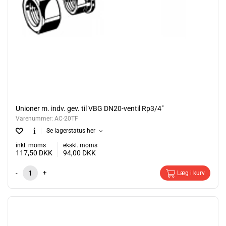
Unioner m. indv. gev. til VBG DN20-ventil Rp3/4"
Varenummer:
AC-20TF
Se lagerstatus her
inkl. moms
ekskl. moms
117,50
DKK
94,00
DKK
-
+
Læg i kurv