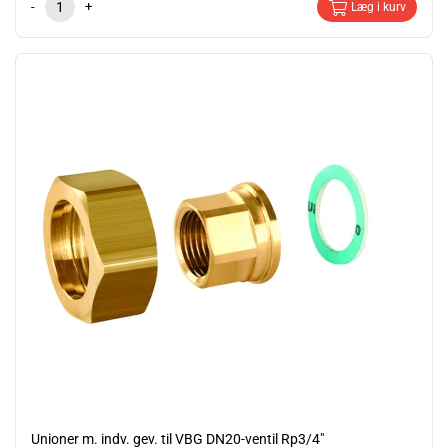
-
+
Læg i kurv
Unioner m. indv. gev. til VBG DN20-ventil Rp3/4"