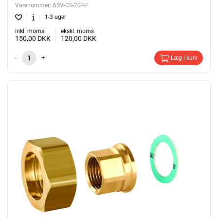
Varenummer:
ASV-CS-20-I-F
1-3 uger
inkl. moms
ekskl. moms
150,00
DKK
120,00
DKK
-
+
Læg i kurv