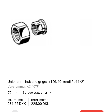
Unioner m. indvendigt gev. til DN40-ventil Rp11/2"
Varenummer:
AC-40TF
Se lagerstatus her
inkl. moms
ekskl. moms
281,25
DKK
225,00
DKK