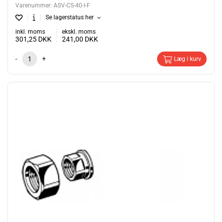
Varenummer:
ASV-CS-40-I-F
Se lagerstatus her
inkl. moms
ekskl. moms
301,25
DKK
241,00
DKK
-
+
Læg i kurv