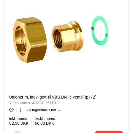
Unioner m. indv. gev. til VBG DN15-ventil Rp1/2"
Varenummer:
ASV-CS-15-I-FX
Se lagerstatus her
inkl. moms
ekskl. moms
82,50
DKK
66,00
DKK