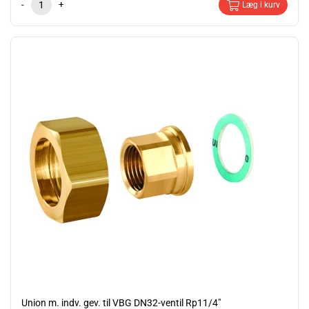
-
+
Læg i kurv
Union m. indv. gev. til VBG DN32-ventil Rp11/4"