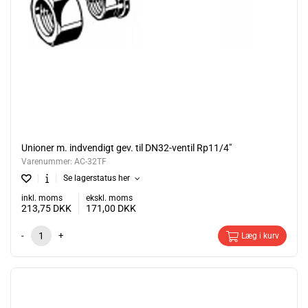
Unioner m. indvendigt gev. til DN32-ventil Rp11/4"
Varenummer:
AC-32TF
Se lagerstatus her
inkl. moms
ekskl. moms
213,75
DKK
171,00
DKK
-
+
Læg i kurv