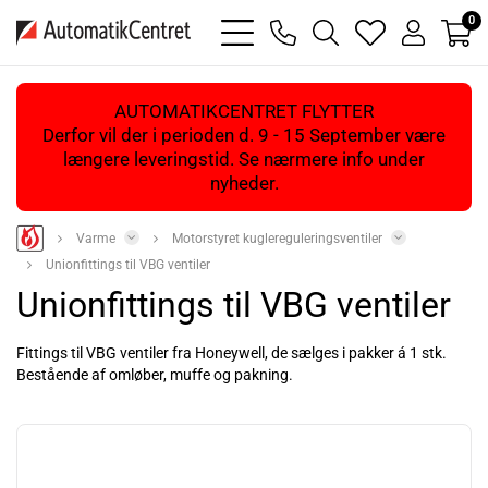
0
bars
phone
magnifying
heart
user
light
light
glass
light
light
light
AUTOMATIKCENTRET FLYTTER
Derfor vil der i perioden d. 9 - 15 September være
længere leveringstid. Se nærmere info under
nyheder.
Varme
Motorstyret kuglereguleringsventiler
Unionfittings til VBG ventiler
Unionfittings til VBG ventiler
Fittings til VBG ventiler fra Honeywell, de sælges i pakker á 1 stk.
Bestående af omløber, muffe og pakning.
Læs mere