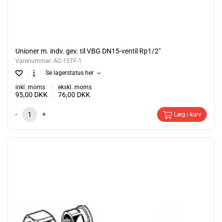
Unioner m. indv. gev. til VBG DN15-ventil Rp1/2"
Varenummer:
AC-15TF-1
Se lagerstatus her
inkl. moms
ekskl. moms
95,00
DKK
76,00
DKK
-
+
Læg i kurv