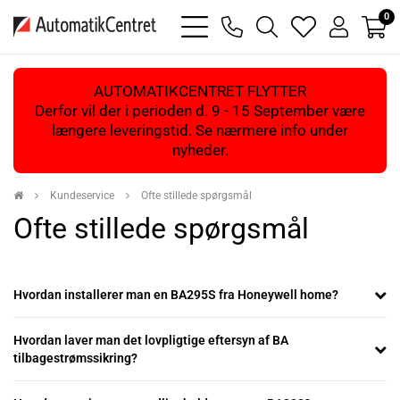
0
bars
phone
magnifying
heart
user
light
light
glass
light
light
light
AUTOMATIKCENTRET FLYTTER
Derfor vil der i perioden d. 9 - 15 September være
længere leveringstid. Se nærmere info under
nyheder.
Kundeservice
Ofte stillede spørgsmål
Ofte stillede spørgsmål
Hvordan installerer man en BA295S fra Honeywell home?
Hvordan laver man det lovpligtige eftersyn af BA
tilbagestrømssikring?