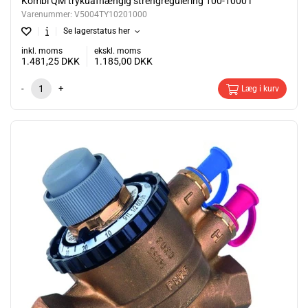
Kombi QM trykuafhængig strengregulering 100-1000 l
Varenummer:
V5004TY10201000
Se lagerstatus her
inkl. moms
ekskl. moms
1.481,25
DKK
1.185,00
DKK
-
+
Læg i kurv