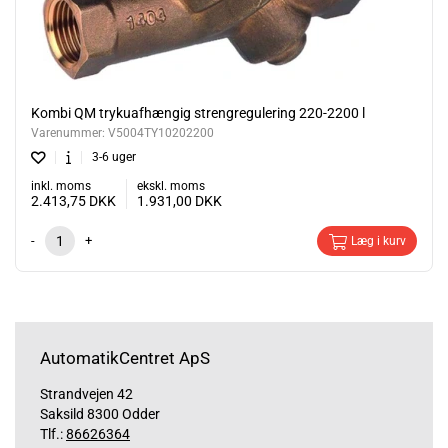
Kombi QM trykuafhængig strengregulering 220-2200 l
Varenummer:
V5004TY10202200
3-6 uger
inkl. moms
ekskl. moms
2.413,75
DKK
1.931,00
DKK
-
+
Læg i kurv
AutomatikCentret ApS
Strandvejen 42
Saksild 8300 Odder
Tlf.:
86626364