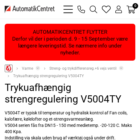
0
bars
phone
magnifying
heart
user
light
light
glass
light
light
light
AUTOMATIKCENTRET FLYTTER
Derfor vil der i perioden d. 9 - 15 September være
længere leveringstid. Se nærmere info under
nyheder.
Varme
Streng- og trykdifferensreg.+6 vejs ventil
Trykuafhængig strengregulering V5004TY
Trykuafhængig
strengregulering V5004TY
V5004T er typisk til temperatur og hydralisk kontrol af Fan coils,
kalofære, kølelofter og et-strengsvarmeanlæg.
V5004 serien fås fra DN15 - 150 med medietemp. -20-120 C. Maks
400 Kpa.
Indstilling via skala uden brug af værktøj også under drift.