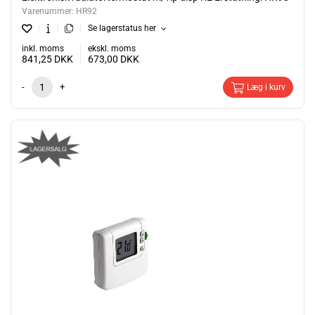
Varenummer:
HR92
Se lagerstatus her
inkl. moms
ekskl. moms
841,25
DKK
673,00
DKK
-
+
Læg i kurv