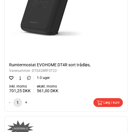
Rumtermostat EVOHOME DT4R sort trådløs,
Varenummer:
DTS42BRFST22
1-3 uger
inkl. moms
ekskl. moms
701,25
DKK
561,00
DKK
-
+
Læg i kurv