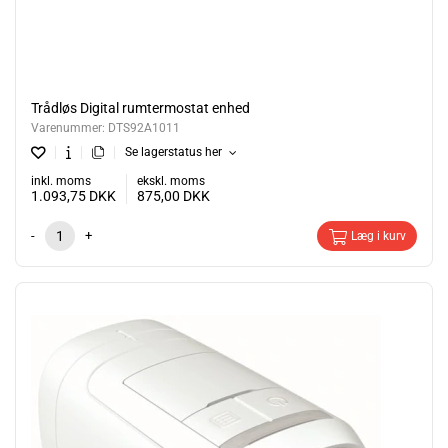
Trådløs Digital rumtermostat enhed
Varenummer:
DTS92A1011
Se lagerstatus her
inkl. moms
ekskl. moms
1.093,75
DKK
875,00
DKK
-
+
Læg i kurv