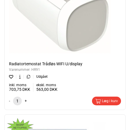
Radiatortemostat Trådløs WIFI U/display
Varenummer:
HR91
Udgået
inkl. moms
ekskl. moms
703,75
DKK
563,00
DKK
-
+
Læg i kurv