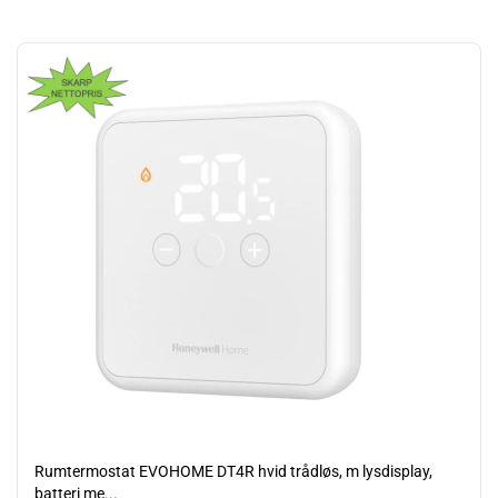
Læs mere
Rumtermostat EVOHOME DT4R hvid trådløs, m lysdisplay,
batteri me...