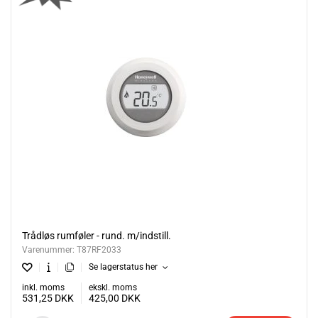
Trådløs rumføler - rund. m/indstill.
Varenummer:
T87RF2033
Se lagerstatus her
inkl. moms
ekskl. moms
531,25
DKK
425,00
DKK