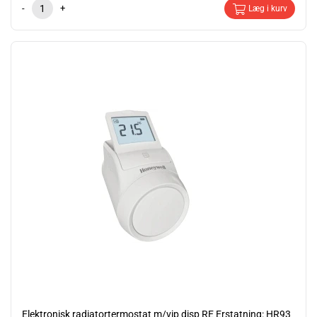
-
+
Læg i kurv
Elektronisk radiatortermostat m/vip disp RE Erstatning: HR93