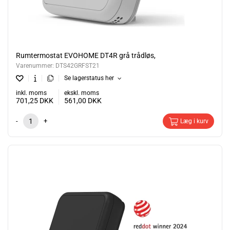
Rumtermostat EVOHOME DT4R grå trådløs,
Varenummer:
DTS42GRFST21
Se lagerstatus her
inkl. moms
ekskl. moms
701,25
DKK
561,00
DKK
-
+
Læg i kurv