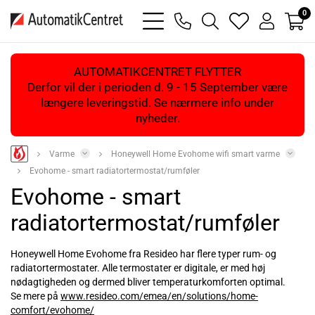
0
bars
phone
magnifying
heart
user
light
light
glass
light
light
light
AUTOMATIKCENTRET FLYTTER
Derfor vil der i perioden d. 9 - 15 September være
længere leveringstid. Se nærmere info under
nyheder.
Varme
Honeywell Home Evohome wifi smart varme
Evohome - smart radiatortermostat/rumføler
Evohome - smart
radiatortermostat/rumføler
Honeywell Home Evohome fra Resideo har flere typer rum- og
radiatortermostater. Alle termostater er digitale, er med høj
nødagtigheden og dermed bliver temperaturkomforten optimal.
Se mere på
www.resideo.com/emea/en/solutions/home-
comfort/evohome/