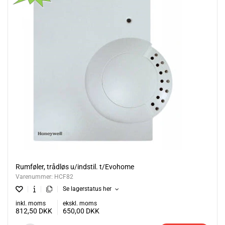
Rumføler, trådløs u/indstil. t/Evohome
Varenummer:
HCF82
Se lagerstatus her
inkl. moms
ekskl. moms
812,50
DKK
650,00
DKK