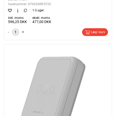
Varenummer:
DTS42WRFST20
1-3 uger
inkl. moms
ekskl. moms
596,25
DKK
477,00
DKK
-
+
Læg i kurv