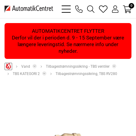
0
bars
phone
magnifying
heart
user
light
light
glass
light
light
light
AUTOMATIKCENTRET FLYTTER
Derfor vil der i perioden d. 9 - 15 September være
længere leveringstid. Se nærmere info under
nyheder.
Vand
Tilbagestrømningssikring - TBS ventiler
TBS KATEGORI 2
Tilbagestrømningssikring, TBS RV280