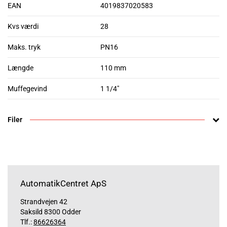
EAN
4019837020583
Kvs værdi
28
Maks. tryk
PN16
Længde
110 mm
Muffegevind
1 1/4"
Filer
AutomatikCentret ApS
Strandvejen 42
Saksild 8300 Odder
Tlf.:
86626364