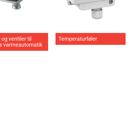
og ventiler til
Temperaturføler
s varmeautomatik