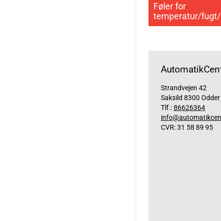
Føler for
temperatur/fugt
AutomatikCent
Strandvejen 42
Saksild 8300 Odder
Tlf.:
86626364
info@automatikcen
CVR: 31 58 89 95