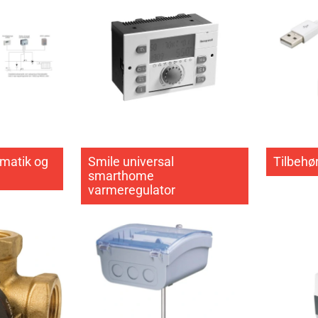
matik og
Smile universal
Tilbehør
smarthome
varmeregulator