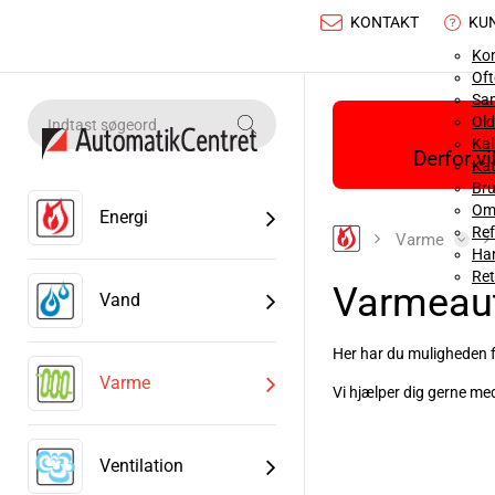
KONTAKT
KU
Ko
Oft
Sa
Old
Ka
Derfor v
Kat
Bru
Om
Energi
Ref
Varme
Han
Ret
Varmeaut
Vand
Her har du muligheden f
Varme
Vi hjælper dig gerne med
Læs mere
Ventilation