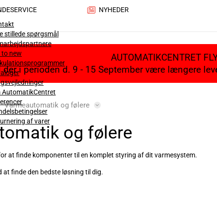
NDESERVICE
NYHEDER
ntakt
e stillede spørgsmål
marbejdspartnere
 to new
AUTOMATIKCENTRET FL
lkulationsprogrammer
il der i perioden d. 9 - 15 September være længere le
aloger
gsvejledninger
 AutomatikCentret
erencer
Varmeautomatik og følere
delsbetingelser
urnering af varer
omatik og følere
or at finde komponenter til en komplet styring af dit varmesystem.
 at finde den bedste løsning til dig.