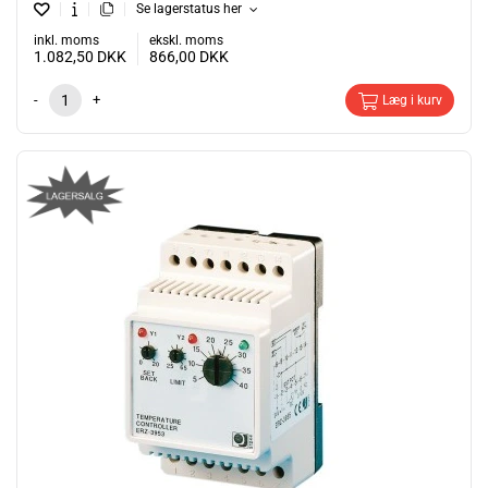
Se lagerstatus her
inkl. moms
ekskl. moms
1.082,50
DKK
866,00
DKK
-
+
Læg i kurv