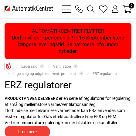
0
bars
phone
magnifying
heart
user
light
light
glass
light
light
light
AUTOMATIKCENTRET FLYTTER
Derfor vil der i perioden d. 9 - 15 September være
længere leveringstid. Se nærmere info under
nyheder.
Lagersalg
Ventilation
Lagersalg og udgående vent. produkter
ERZ regulatorer
ERZ regulatorer
PRODUKTANVENDELSEERZ
er en serie af regulatorer for regulering
af små og mellemstore varme/ventilationsanlæg.
I forbindelse med elvarme/elvarmeflader kan ERZ anvendes som
ekstern regulator for OJ's effektcontrollere type EFS og EFM.
Ved rumtemperaturregulering kan der tilsluttes en kanalføler
(limitføler) således at der kan sikres en min. eller max. temperatur -
Læs mere
se under de enkelte typer.