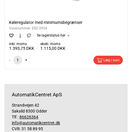
Køleregulator med minimumsbegrænser
Varenummer:
ERZ-3954
Se lagerstatus her
inkl. moms
ekskl. moms
1.393,75
DKK
1.115,00
DKK
-
+
Læg i kurv
AutomatikCentret ApS
Strandvejen 42
Saksild 8300 Odder
Tlf.:
86626364
info@automatikcentret.dk
CVR: 31 58 89 95