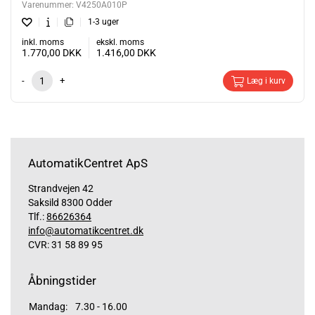
Varenummer:
V4250A010P
1-3 uger
inkl. moms
ekskl. moms
1.770,00
DKK
1.416,00
DKK
-
+
Læg i kurv
AutomatikCentret ApS
Strandvejen 42
Saksild 8300 Odder
Tlf.:
86626364
info@automatikcentret.dk
CVR: 31 58 89 95
Åbningstider
Mandag:
7.30 - 16.00