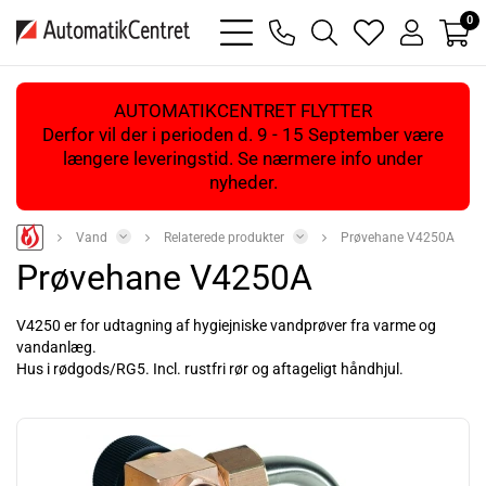
0
bars
phone
magnifying
heart
user
light
light
glass
light
light
light
AUTOMATIKCENTRET FLYTTER
Derfor vil der i perioden d. 9 - 15 September være
længere leveringstid. Se nærmere info under
nyheder.
Vand
Relaterede produkter
Prøvehane V4250A
Prøvehane V4250A
V4250 er for udtagning af hygiejniske vandprøver fra varme og
vandanlæg.
Hus i rødgods/RG5. Incl. rustfri rør og aftageligt håndhjul.
Læs mere