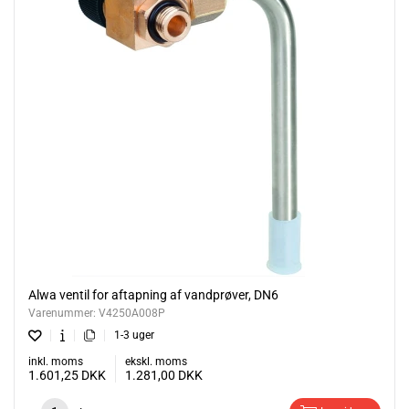
Alwa ventil for aftapning af vandprøver, DN6
Varenummer:
V4250A008P
1-3 uger
inkl. moms
ekskl. moms
1.601,25
DKK
1.281,00
DKK