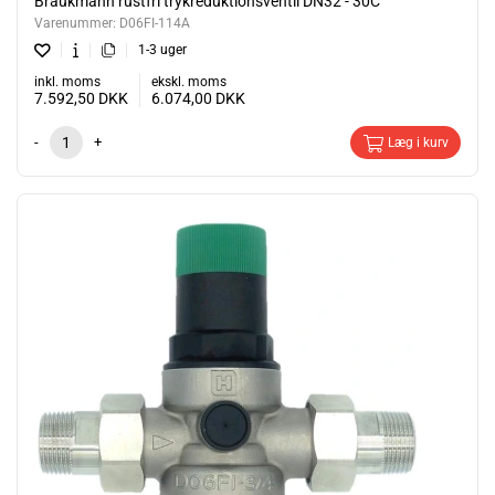
Braukmann rustfri trykreduktionsventil DN32 - 30C
Varenummer:
D06FI-114A
1-3 uger
inkl. moms
ekskl. moms
7.592,50
DKK
6.074,00
DKK
-
+
Læg i kurv