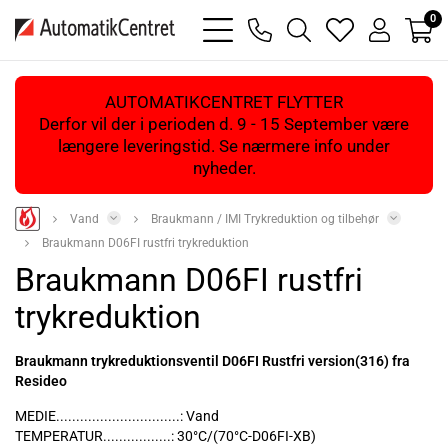
0
bars
phone
magnifying
heart
user
light
light
glass
light
light
light
AUTOMATIKCENTRET FLYTTER
Derfor vil der i perioden d. 9 - 15 September være
længere leveringstid. Se nærmere info under
nyheder.
Vand
Braukmann / IMI Trykreduktion og tilbehør
Braukmann D06FI rustfri trykreduktion
Braukmann D06FI rustfri
trykreduktion
Braukmann trykreduktionsventil D06FI Rustfri version(316) fra
Resideo
MEDIE...............................: Vand
TEMPERATUR.................: 30°C/(70°C-D06FI-XB)