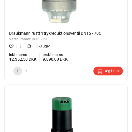
Braukmann rustfri trykreduktionsventil DN15 - 70C
Varenummer:
D06FI-12B
1-3 uger
inkl. moms
ekskl. moms
12.362,50
DKK
9.890,00
DKK
-
+
Læg i kurv