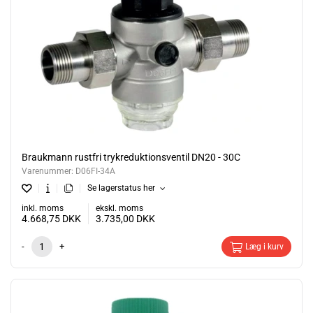
Braukmann rustfri trykreduktionsventil DN20 - 30C
Varenummer:
D06FI-34A
Se lagerstatus her
inkl. moms
ekskl. moms
4.668,75
DKK
3.735,00
DKK
-
+
Læg i kurv