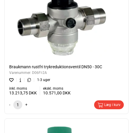
Braukmann rustfri trykreduktionsventil DN50 - 30C
Varenummer:
D06FI-2A
1-3 uger
inkl. moms
ekskl. moms
13.213,75
DKK
10.571,00
DKK
-
+
Læg i kurv