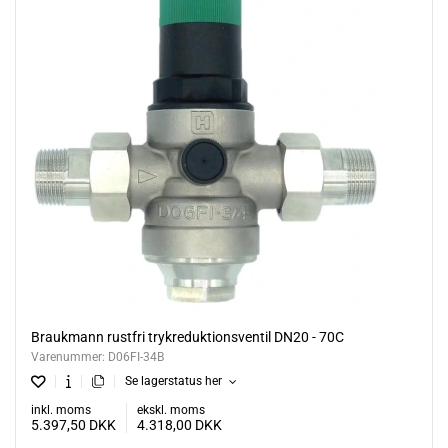
Braukmann rustfri trykreduktionsventil DN20 - 70C
Varenummer:
D06FI-34B
Se lagerstatus her
inkl. moms
ekskl. moms
5.397,50
DKK
4.318,00
DKK