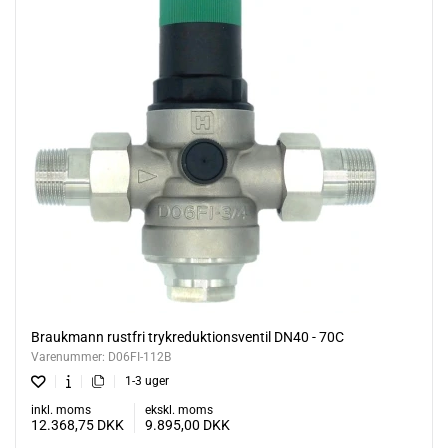
Braukmann rustfri trykreduktionsventil DN40 - 70C
Varenummer:
D06FI-112B
1-3 uger
inkl. moms
ekskl. moms
12.368,75
DKK
9.895,00
DKK