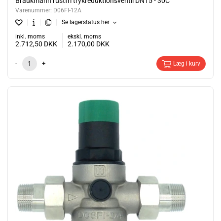
Braukmann rustfri trykreduktionsventil DN15 - 30C
Varenummer:
D06FI-12A
Se lagerstatus her
inkl. moms
ekskl. moms
2.712,50
DKK
2.170,00
DKK
-
+
Læg i kurv