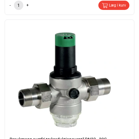
-
+
Læg i kurv