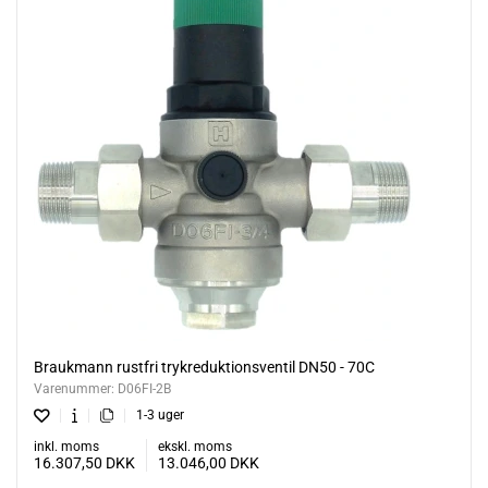
Braukmann rustfri trykreduktionsventil DN50 - 70C
Varenummer:
D06FI-2B
1-3 uger
inkl. moms
ekskl. moms
16.307,50
DKK
13.046,00
DKK