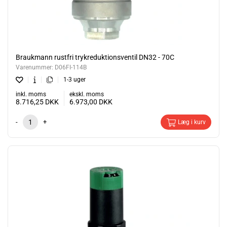
Braukmann rustfri trykreduktionsventil DN32 - 70C
Varenummer:
D06FI-114B
1-3 uger
inkl. moms
ekskl. moms
8.716,25
DKK
6.973,00
DKK
-
+
Læg i kurv