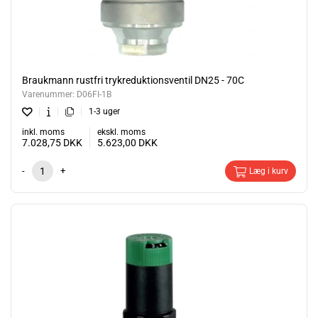
Braukmann rustfri trykreduktionsventil DN25 - 70C
Varenummer:
D06FI-1B
1-3 uger
inkl. moms
ekskl. moms
7.028,75
DKK
5.623,00
DKK
-
+
Læg i kurv