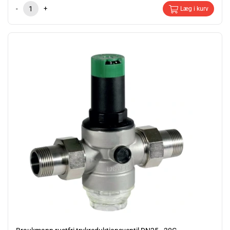
-
+
Læg i kurv