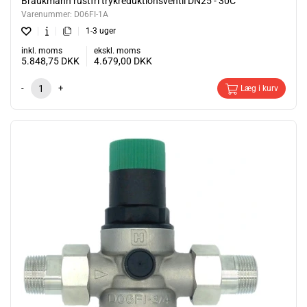
Braukmann rustfri trykreduktionsventil DN25 - 30C
Varenummer:
D06FI-1A
1-3 uger
inkl. moms
ekskl. moms
5.848,75
DKK
4.679,00
DKK
-
+
Læg i kurv