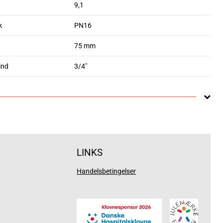
9,1
k
PN16
75 mm
ind
3/4"
LINKS
Handelsbetingelser