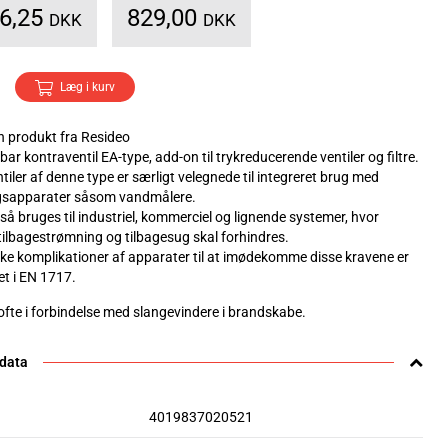
36,25
829,00
DKK
DKK
Læg i kurv
 produkt fra Resideo
bar kontraventil EA-type, add-on til trykreducerende ventiler og filtre.
iler af denne type er særligt velegnede til integreret brug med
gsapparater såsom vandmålere.
så bruges til industriel, kommerciel og lignende systemer, hvor
tilbagestrømning og tilbagesug skal forhindres.
ske komplikationer af apparater til at imødekomme disse kravene er
et i EN 1717.
ofte i forbindelse med slangevindere i brandskabe.
 data
4019837020521