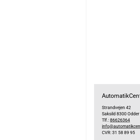
AutomatikCent
Strandvejen 42
Saksild 8300 Odder
Tlf.:
86626364
info@automatikcen
CVR: 31 58 89 95