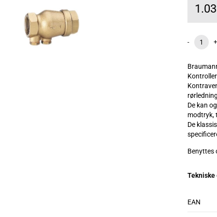
1.0
-
+
Braumann
Kontroller
Kontravent
rørlednin
De kan og
modtryk, 
De klassi
specificer
Benyttes 
Tekniske
EAN