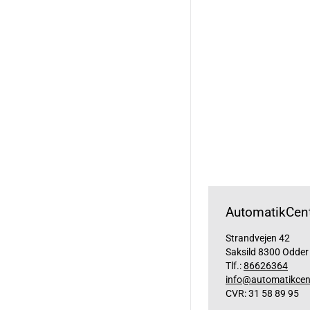
AutomatikCent
Strandvejen 42
Saksild 8300 Odder
Tlf.:
86626364
info@automatikcen
CVR: 31 58 89 95