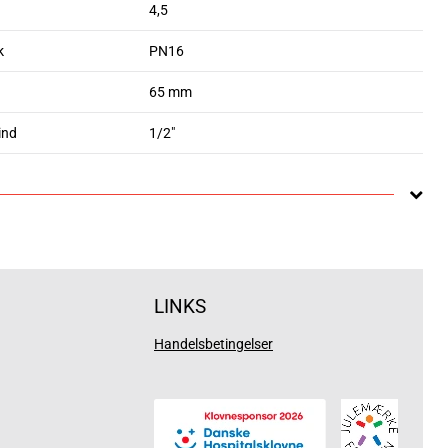
4,5
k
PN16
65 mm
ind
1/2"
LINKS
Handelsbetingelser