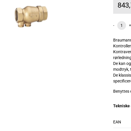
843
-
+
Braumann
Kontroller
Kontravent
rørlednin
De kan og
modtryk, 
De klassi
specificer
Benyttes 
Tekniske
EAN