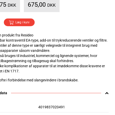
,75
675,00
DKK
DKK
Læg i kurv
 produkt fra Resideo
bar kontraventil EA-type, add-on til trykreducerende ventiler og filtre.
iler af denne type er særligt velegnede til integreret brug med
gsapparater såsom vandmålere.
så bruges til industriel, kommerciel og lignende systemer, hvor
tilbagestrømning og tilbagesug skal forhindres.
ske komplikationer af apparater til at imødekomme disse kravene er
et i EN 1717.
ofte i forbindelse med slangevindere i brandskabe.
 data
4019837020491