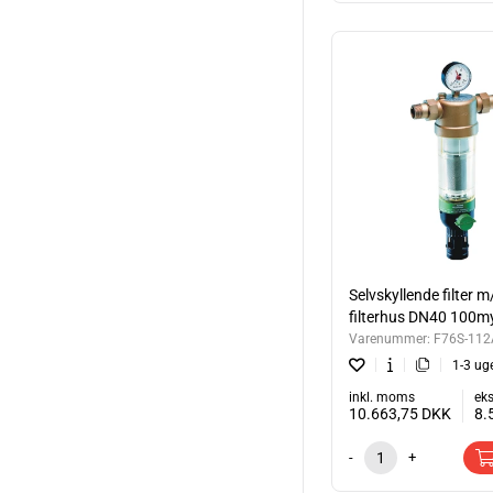
Selvskyllende filter m
filterhus DN40 100m
Varenummer:
F76S-11
1-3 ug
inkl. moms
ek
10.663,75
DKK
8.
-
+