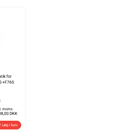
tik for
S +F76S
t
l. moms
08,00
DKK
Læg i kurv