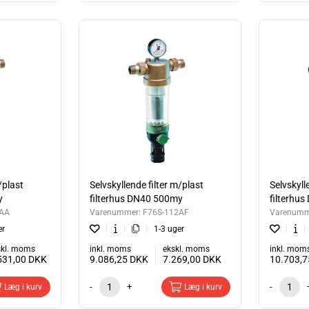
/plast
Selvskyllende filter m/plast
Selvskyll
y
filterhus DN40 500my
filterhu
2AA
Varenummer:
F76S-112AF
Varenumm
er
1-3 uger
skl. moms
inkl. moms
ekskl. moms
inkl. mom
531,00
DKK
9.086,25
DKK
7.269,00
DKK
10.703,
-
+
-
Læg i kurv
Læg i kurv