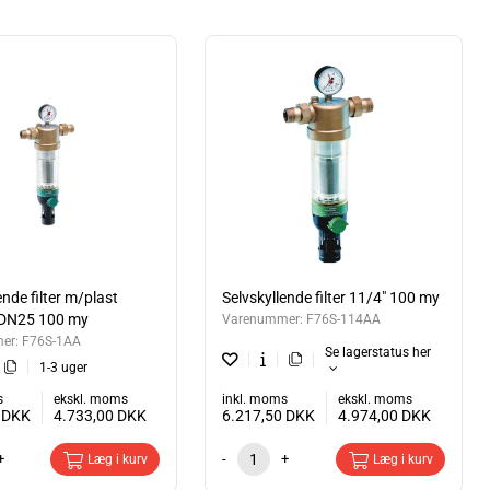
ende filter m/plast
Selvskyllende filter 11/4" 100 my
s DN25 100 my
Varenummer:
F76S-114AA
er:
F76S-1AA
Se lagerstatus her
1-3 uger
s
ekskl. moms
inkl. moms
ekskl. moms
5
DKK
4.733,00
DKK
6.217,50
DKK
4.974,00
DKK
+
-
+
Læg i kurv
Læg i kurv