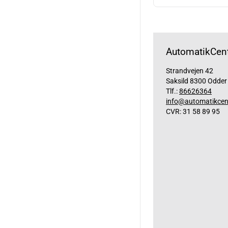
AutomatikCent
Strandvejen 42
Saksild 8300 Odder
Tlf.:
86626364
info@automatikcen
CVR: 31 58 89 95