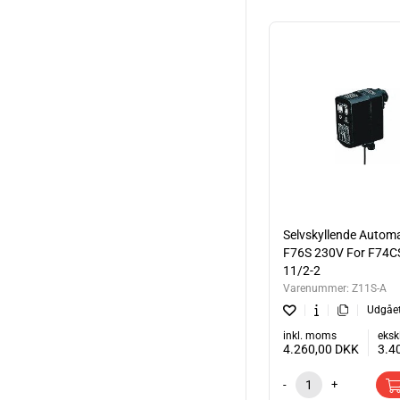
Selvskyllende Automa
F76S 230V For F74C
11/2-2
Varenummer:
Z11S-A
Udgåe
inkl. moms
eksk
4.260,00
DKK
3.4
-
+