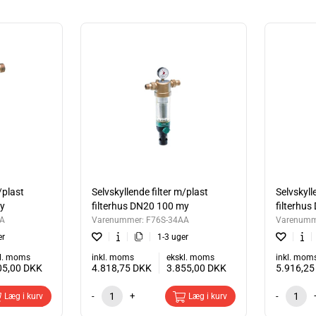
..: 1,5 bar
.....: Unioner med udv. gevind medfølger
..: Inkluderet
...: Horisontalt
...: Tilbehør
f messing kan skaffes - se pdf med varenumre.
atikcentret.dk
for nærmere info.
/plast
Selvskyllende filter m/plast
Selvskyll
my
filterhus DN20 100 my
filterhu
AA
Varenummer:
F76S-34AA
Varenumm
er
1-3 uger
l. moms
inkl. moms
ekskl. moms
inkl. mom
05,00
DKK
4.818,75
DKK
3.855,00
DKK
5.916,2
-
+
-
Læg i kurv
Læg i kurv