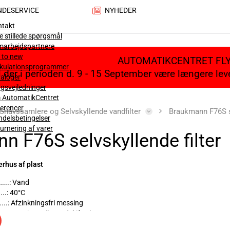
NDESERVICE
NYHEDER
ntakt
e stillede spørgsmål
marbejdspartnere
 to new
AUTOMATIKCENTRET FL
lkulationsprogrammer
il der i perioden d. 9 - 15 September være længere le
aloger
gsvejledninger
 AutomatikCentret
erencer
Snavssamlere og Selvskyllende vandfilter
Braukmann F76S se
delsbetingelser
urnering af varer
n F76S selvskyllende filter
erhus af plast
......: Vand
...: 40°C
.....: Afzinkningsfri messing
...: 100 micron (kan udskiftes)
.: 16 bar