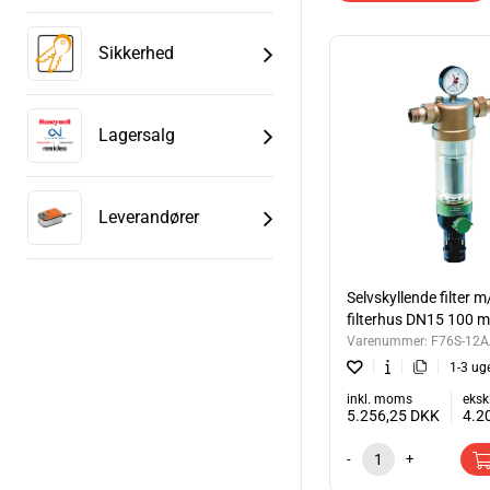
MIN. DRIFTTRYK...........
TILSLUTNING.............
Sikkerhed
MANOMETER................
MONTERING................
AKTUATOR...................
Lagersalg
Version med filterhus a
Kontakt på
info@autom
Leverandører
Selvskyllende filter m
filterhus DN15 100 
Varenummer:
F76S-12
1-3 ug
inkl. moms
eksk
5.256,25
DKK
4.2
-
+