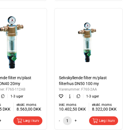
ende filter m/plast
Selvskyllende filter m/plast
s DN40 20my
filterhus DN50 100 my
er:
F76S-112AB
Varenummer:
F76S-2AA
1-3 uger
1-3 uger
s
ekskl. moms
inkl. moms
ekskl. moms
75
DKK
8.563,00
DKK
10.402,50
DKK
8.322,00
DKK
+
-
+
Læg i kurv
Læg i kurv