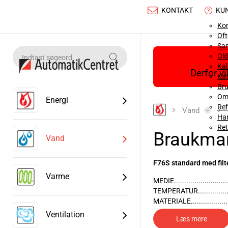
KONTAKT
KU
Ko
Oft
Sa
Old
Ka
Derfor v
Kat
Bru
Om
Energi
Ref
Vand
Han
Ret
Braukman
Vand
F76S standard med filt
Varme
MEDIE.........................
TEMPERATUR...............
MATERIALE.................
INDBYGGET SI.............
Ventilation
Læs mere
INDGANGSTRYK............