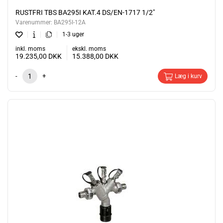
RUSTFRI TBS BA295I KAT.4 DS/EN-1717 1/2"
Varenummer:
BA295I-12A
1-3 uger
inkl. moms
ekskl. moms
19.235,00
DKK
15.388,00
DKK
-
+
Læg i kurv