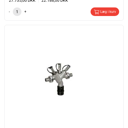
27.735,00
DKK
22.188,00
DKK
-
+
Læg i kurv