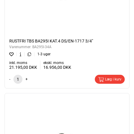
RUSTFRI TBS BA295I KAT.4 DS/EN-1717 3/4"
Varenummer:
BA295I-34A
1-3 uger
inkl. moms
ekskl. moms
21.195,00
DKK
16.956,00
DKK
-
+
Læg i kurv