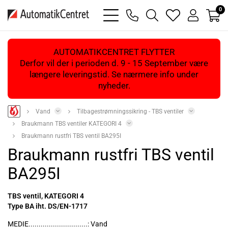
0
bars
phone
magnifying
heart
user
light
light
glass
light
light
light
AUTOMATIKCENTRET FLYTTER
Derfor vil der i perioden d. 9 - 15 September være
længere leveringstid. Se nærmere info under
nyheder.
Vand
Tilbagestrømningssikring - TBS ventiler
Braukmann TBS ventiler KATEGORI 4
Braukmann rustfri TBS ventil BA295I
Braukmann rustfri TBS ventil
BA295I
TBS ventil, KATEGORI 4
Type BA iht. DS/EN-1717
MEDIE.............................: Vand