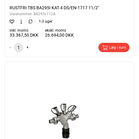
RUSTFRI TBS BA295I KAT.4 DS/EN-1717 11/2"
Varenummer:
BA295I-112A
1-3 uger
inkl. moms
ekskl. moms
33.367,50
DKK
26.694,00
DKK
-
+
Læg i kurv