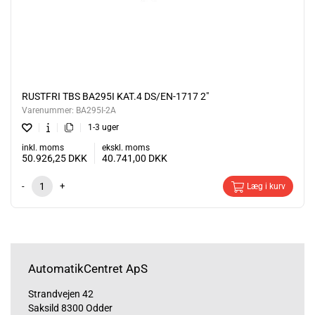
RUSTFRI TBS BA295I KAT.4 DS/EN-1717 2"
Varenummer:
BA295I-2A
1-3 uger
inkl. moms
ekskl. moms
50.926,25
DKK
40.741,00
DKK
-
+
Læg i kurv
AutomatikCentret ApS
Strandvejen 42
Saksild 8300 Odder