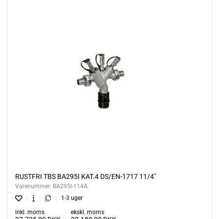
RUSTFRI TBS BA295I KAT.4 DS/EN-1717 11/4"
Varenummer:
BA295I-114A
1-3 uger
inkl. moms
ekskl. moms