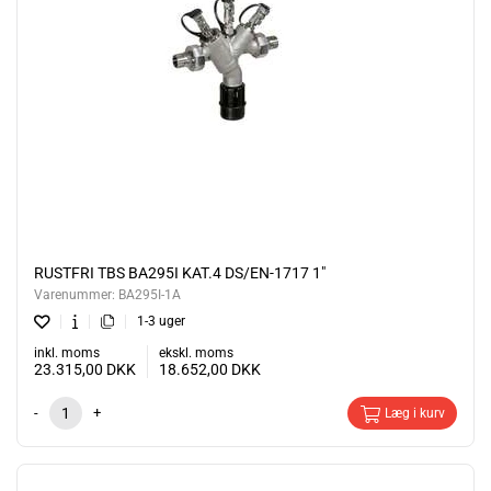
RUSTFRI TBS BA295I KAT.4 DS/EN-1717 1"
Varenummer:
BA295I-1A
1-3 uger
inkl. moms
ekskl. moms
23.315,00
DKK
18.652,00
DKK
-
+
Læg i kurv