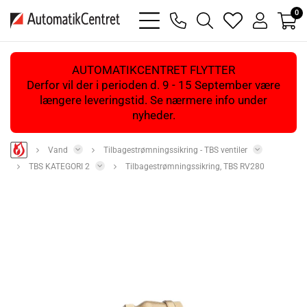
0
bars
phone
magnifying
heart
user
light
light
glass
light
light
light
AUTOMATIKCENTRET FLYTTER
Derfor vil der i perioden d. 9 - 15 September være
længere leveringstid. Se nærmere info under
nyheder.
Vand
Tilbagestrømningssikring - TBS ventiler
TBS KATEGORI 2
Tilbagestrømningssikring, TBS RV280