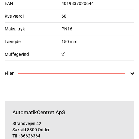
EAN
4019837020644
Kvs værdi
60
Maks. tryk
PN16
Længde
150 mm
Muffegevind
2"
Filer
AutomatikCentret ApS
Strandvejen 42
Saksild 8300 Odder
Tlf.:
86626364