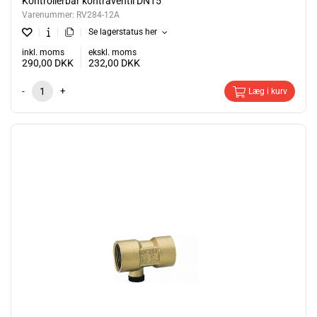
Kontrollerbar kontraventil DN15
Varenummer:
RV284-12A
Se lagerstatus her
inkl. moms
ekskl. moms
290,00
DKK
232,00
DKK
-
+
Læg i kurv