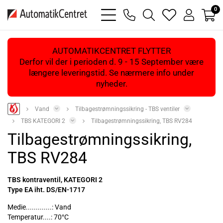
0
bars
phone
magnifying
heart
user
light
light
glass
light
light
light
AUTOMATIKCENTRET FLYTTER
Derfor vil der i perioden d. 9 - 15 September være
længere leveringstid. Se nærmere info under
nyheder.
Vand
Tilbagestrømningssikring - TBS ventiler
TBS KATEGORI 2
Tilbagestrømningssikring, TBS RV284
Tilbagestrømningssikring,
TBS RV284
TBS kontraventil, KATEGORI 2
Type EA iht. DS/EN-1717
Medie.............: Vand
Temperatur....: 70°C