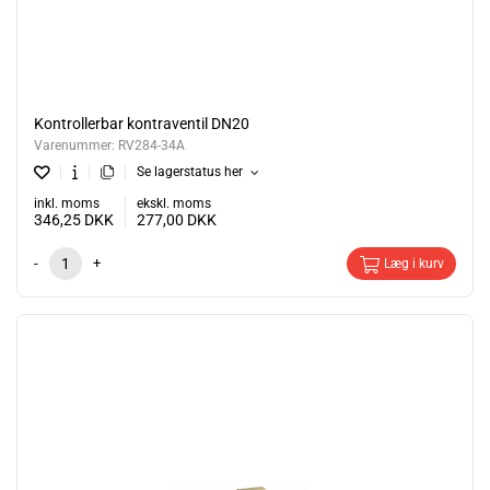
Kontrollerbar kontraventil DN20
Varenummer:
RV284-34A
Se lagerstatus her
inkl. moms
ekskl. moms
346,25
DKK
277,00
DKK
-
+
Læg i kurv