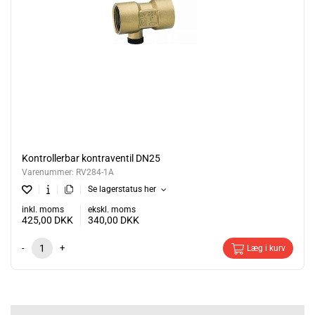
Kontrollerbar kontraventil DN25
Varenummer:
RV284-1A
Se lagerstatus her
inkl. moms
ekskl. moms
425,00
DKK
340,00
DKK
-
+
Læg i kurv