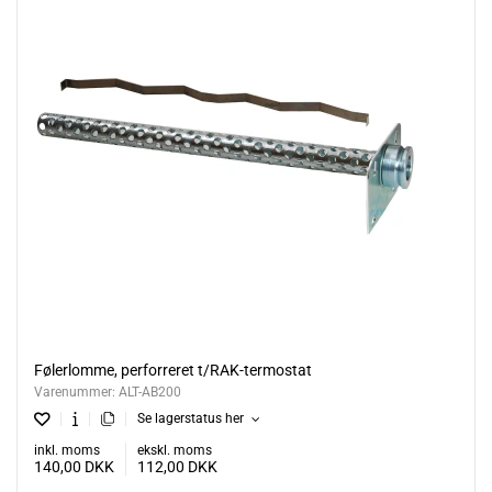
Følerlomme, perforreret t/RAK-termostat
Varenummer:
ALT-AB200
Se lagerstatus her
inkl. moms
ekskl. moms
140,00
DKK
112,00
DKK