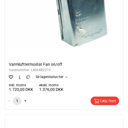
Varmlufttermostat Fan on/off
Varenummer:
L4064B2210
Se lagerstatus her
inkl. moms
ekskl. moms
1.720,00
DKK
1.376,00
DKK
-
+
Læg i kurv