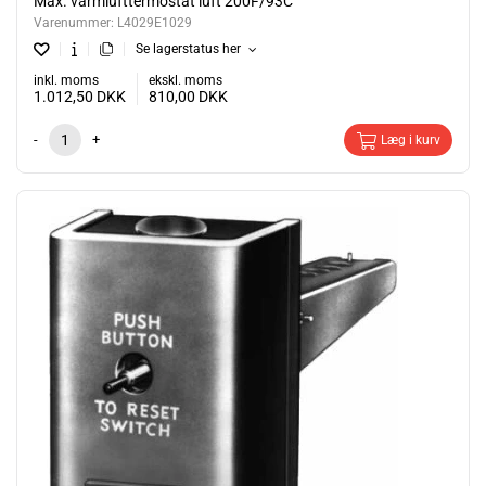
Max. varmlufttermostat luft 200F/93C
Varenummer:
L4029E1029
Se lagerstatus her
inkl. moms
ekskl. moms
1.012,50
DKK
810,00
DKK
-
+
Læg i kurv