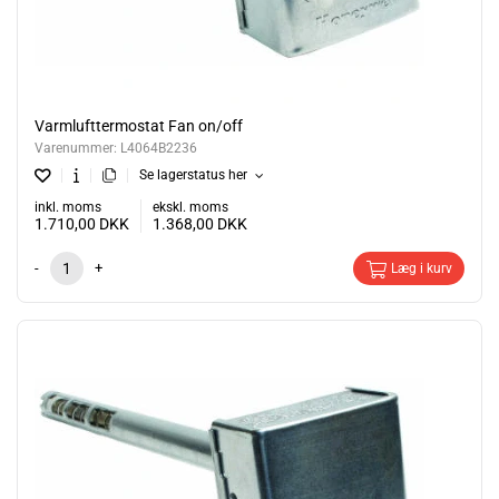
Varmlufttermostat Fan on/off
Varenummer:
L4064B2236
Se lagerstatus her
inkl. moms
ekskl. moms
1.710,00
DKK
1.368,00
DKK
-
+
Læg i kurv