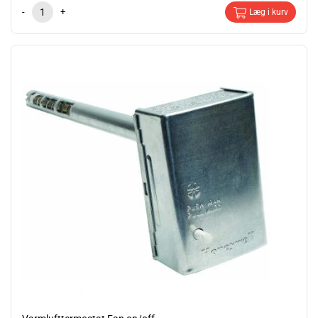
-
+
Læg i kurv