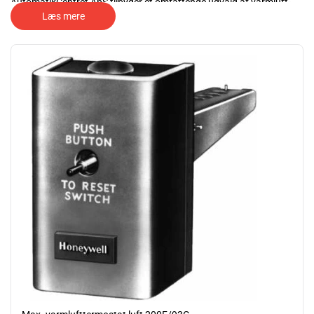
AutomatikCentret ApS tilbyder et omfattende udvalg af varmluft-
og sikkerhedstermostater fra førende producenter som Resideo og
Læs mere
Siemens. Disse avancerede komponenter sikrer optimal funktion og
sikkerhed i et bredt spektrum af HVAC-applikationer.
Varmluftstermostater sikrer præcis temperaturstyring og optimerer
energiforbrug, mens sikkerhedstermostater beskytter mod
overopvarmning, og dermed øger sikkerheden på arbejdspladsen.
Besøg vores produktside for mere detaljeret information og for at se
vores fulde udvalg af produkter.
Resideo(Tidligere Honeywell) og Siemens Varmluft- og
sikkerhedstermostater er stabile og gode gennemtestet produkter
til at styre f.eks kalorifere fyr.