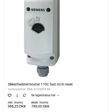
Sikkerhedstermostat 110C fast m/m reset
Varenummer:
RAK-ST.030FP-M
Se lagerstatus her
inkl. moms
ekskl. moms
986,25
DKK
789,00
DKK