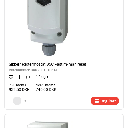
Sikkerhedstermostat 95C Fast m/man reset
Varenummer:
RAK-ST.010FP-M
1-3 uger
inkl. moms
ekskl. moms
932,50
DKK
746,00
DKK
-
+
Læg i kurv