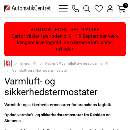
0
bars
phone
magnifying
heart
user
light
light
glass
light
light
light
AUTOMATIKCENTRET FLYTTER
Derfor vil der i perioden d. 9 - 15 September være
længere leveringstid. Se nærmere info under
nyheder.
Energi
Kedler, VP, varmtluftsfyr og solvarme
Varmluft- og sikkerhedstermostater
Varmluft- og
sikkerhedstermostater
Varmluft- og sikkerhedstermostater for branchens fagfolk
Opdag varmluft- og sikkerhedstermostater fra Resideo og
Siemens