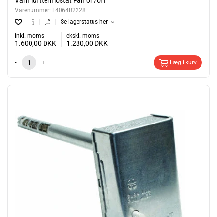
Varmlufttermostat Fan on/off
Varenummer:
L4064B2228
Se lagerstatus her
inkl. moms
ekskl. moms
1.600,00
DKK
1.280,00
DKK
-
+
Læg i kurv