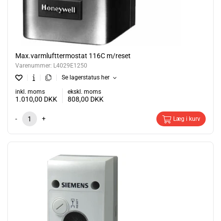
Max.varmlufttermostat 116C m/reset
Varenummer:
L4029E1250
Se lagerstatus her
inkl. moms
ekskl. moms
1.010,00
DKK
808,00
DKK
-
+
Læg i kurv