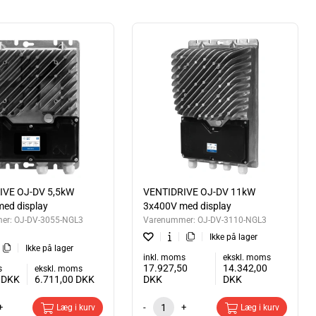
etop derfor er dette komponent særligt anvendt inden for
 kompressor eller en ventilation, kan den variere og tilpasse
præcis funktion, hvor der er fokus på altid at have det mest optimale
omponenter til ventilationsbranchen. Vi arbejder ofte tæt med
ælger samt om deres anvendelsessteder. Med udgangspunkt i vores
n bruge til dit næste projekt. Har du spørgsmål, eller vil du blot høre
efon 86 62 63 64.
ortslutningsmotorer. Få en af markedes bedste frekvensomformer
ellige kabinetter til at matche enhver tagudsugning,
IVE OJ-DV 5,5kW
VENTIDRIVE OJ-DV 11kW
ed display
3x400V med display
er:
OJ-DV-3055-NGL3
Varenummer:
OJ-DV-3110-NGL3
Ikke på lager
Ikke på lager
inkl. moms
ekskl. moms
17.927,50
14.342,00
s
ekskl. moms
5
DKK
6.711,00
DKK
DKK
DKK
+
-
+
Læg i kurv
Læg i kurv