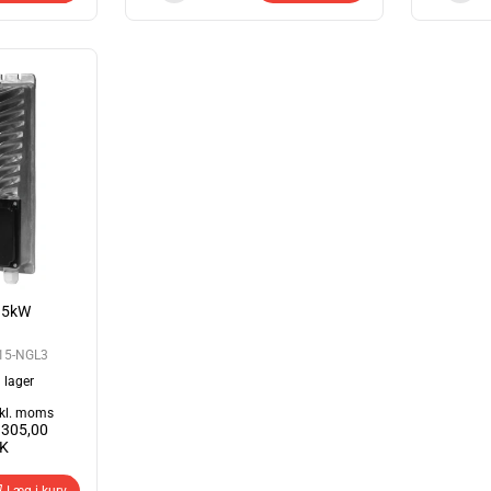
15kW
15-NGL3
 lager
kl. moms
.305,00
K
Læg i kurv