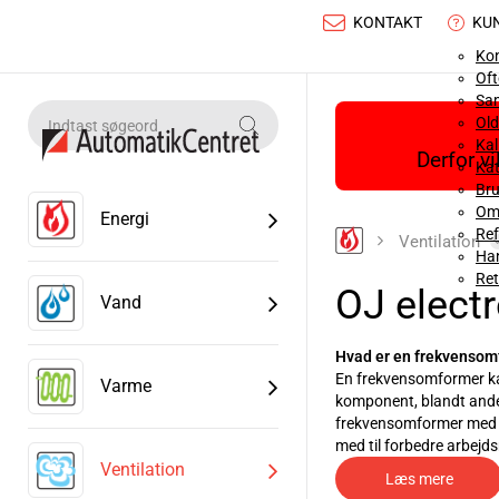
KONTAKT
KU
Ko
Oft
Sa
Old
Ka
Derfor v
Kat
Bru
Om
Energi
Ref
Ventilation
Han
Ret
OJ elect
Vand
Hvad er en frekvensom
En frekvensomformer kan
Varme
komponent, blandt andet 
frekvensomformer med fo
med til forbedre arbejd
Ventilation
frekvensomformere. OJ E
Læs mere
Hvad bruges en frekve