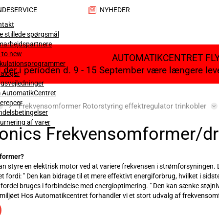
NDESERVICE
NYHEDER
ntakt
e stillede spørgsmål
marbejdspartnere
 to new
AUTOMATIKCENTRET FL
lkulationsprogrammer
il der i perioden d. 9 - 15 September være længere le
aloger
gsvejledninger
 AutomatikCentret
erencer
Frekvensomformer Rotorstyring effektregulator trinkobler
delsbetingelser
urnering af varer
ronics Frekvensomformer/dr
former?
 styre en elektrisk motor ved at variere frekvensen i strømforsyningen. D
fordi: " Den kan bidrage til et mere effektivt energiforbrug, hvilket i sid
rdel bruges i forbindelse med energioptimering. " Den kan sænke støjniv
smiljøet Hos Automatikcentret forhandler vi et stort udvalg af frekvensom
lectronics har dedikeret sig til at lave ventilationskomponenter, hvorfor
nsomformer til?