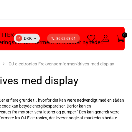
YTTER
0
heart
user
DKK
Kr.
86 62 63 64
veringstid. Se nærmere info under nyheder.
light
light
OJ electronics Frekvensomformer/drives med display
ives med display
er er flere grunde til, hvorfor det kan være nødvendigt med en sådan
ste ende kan betyde energibesparelser. Derfor kan en
eauet fra motorer, ventilatorer og pumper " Den kan generelt være
formere fra OJ Electronics, der leverer nogle af markedets bedste
 disse frekvensomformere netop er tilpasset ventilationssystemer.