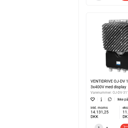
VENTIDRIVE OJ-DV 
3x400V med display
Varenummer:
OJ-DV-31
Ikke på
inkl. moms
eks
14.131,25
11
DKK
DK
-
+