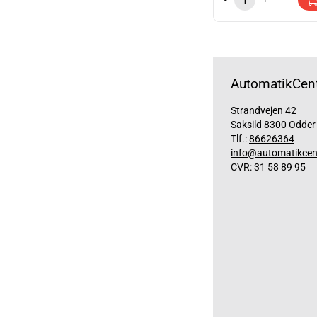
AutomatikCent
Strandvejen 42
Saksild 8300 Odder
Tlf.:
86626364
info@automatikcen
CVR: 31 58 89 95