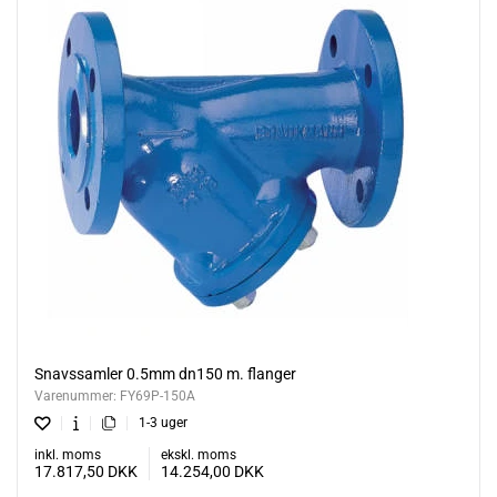
Snavssamler 0.5mm dn150 m. flanger
Varenummer:
FY69P-150A
1-3 uger
inkl. moms
ekskl. moms
17.817,50
DKK
14.254,00
DKK