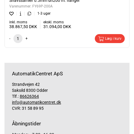
Snavssamler 0.5mm dn200 m. flanger
Varenummer:
FY69P-200A
1-3 uger
inkl. moms
ekskl. moms
38.867,50
DKK
31.094,00
DKK
-
+
Læg i kurv
AutomatikCentret ApS
Strandvejen 42
Saksild 8300 Odder
Tlf.:
86626364
info@automatikcentret.dk
CVR: 31 58 89 95
Åbningstider