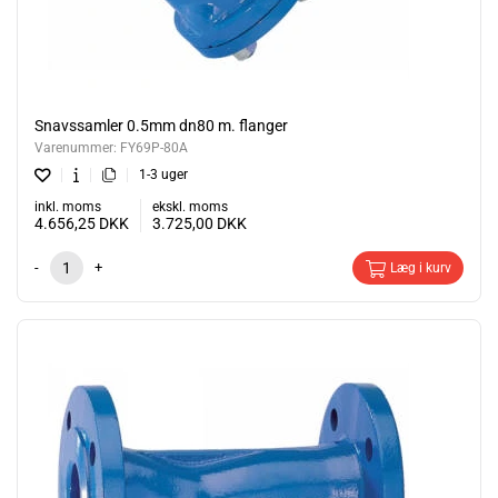
Snavssamler 0.5mm dn80 m. flanger
Varenummer:
FY69P-80A
1-3 uger
inkl. moms
ekskl. moms
4.656,25
DKK
3.725,00
DKK
-
+
Læg i kurv