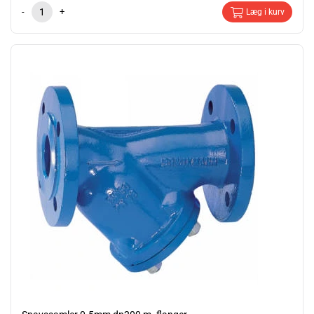
-
+
Læg i kurv