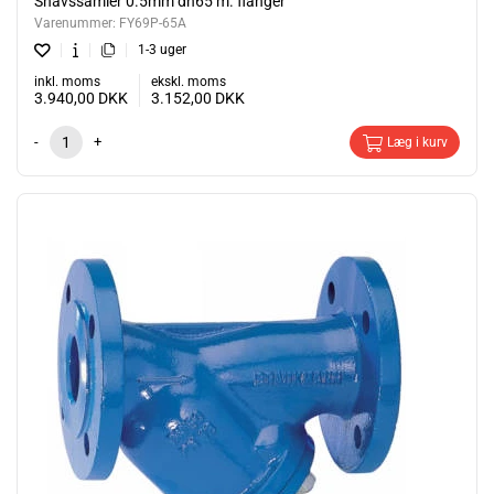
Snavssamler 0.5mm dn65 m. flanger
Varenummer:
FY69P-65A
1-3 uger
inkl. moms
ekskl. moms
3.940,00
DKK
3.152,00
DKK
-
+
Læg i kurv