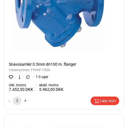
Snavssamler 0.5mm dn100 m. flanger
Varenummer:
FY69P-100A
1-3 uger
inkl. moms
ekskl. moms
7.452,50
DKK
5.962,00
DKK
-
+
Læg i kurv