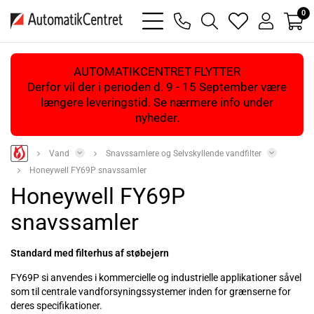
0
bars
phone
magnifying
heart
user
light
light
glass
light
light
light
AUTOMATIKCENTRET FLYTTER
Derfor vil der i perioden d. 9 - 15 September være
længere leveringstid. Se nærmere info under
nyheder.
Vand
Snavssamlere og Selvskyllende vandfilter
Honeywell FY69P snavssamler
Honeywell FY69P
snavssamler
Standard med filterhus af støbejern
FY69P si anvendes i kommercielle og industrielle applikationer såvel
som til centrale vandforsyningssystemer inden for grænserne for
deres specifikationer.