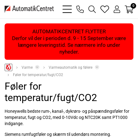
0
bars
phone
magnifying
heart
user
light
light
glass
light
light
light
AUTOMATIKCENTRET FLYTTER
Derfor vil der i perioden d. 9 - 15 September være
længere leveringstid. Se nærmere info under
nyheder.
Varme
Varmeautomatik og følere
Føler for temperatur/fugt/CO2
Føler for
temperatur/fugt/CO2
Honeywells bedste rum-, kanal-, dykrørs- og påspændingsføler for
temperatur, fugt og CO2, med 0-10Vdc og NTC20K samt PT1000
indgange.
Siemens rumfugtføler og skærm til udendørs montering.
Læs mere