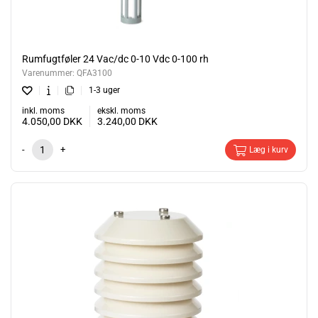
Rumfugtføler 24 Vac/dc 0-10 Vdc 0-100 rh
Varenummer:
QFA3100
1-3 uger
inkl. moms
ekskl. moms
4.050,00
DKK
3.240,00
DKK
-
+
Læg i kurv