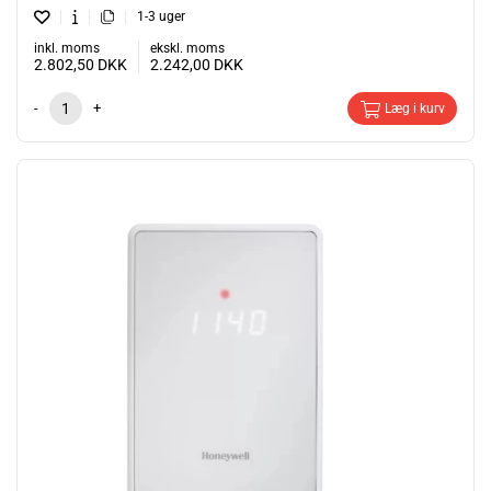
1-3 uger
inkl. moms
ekskl. moms
2.802,50
DKK
2.242,00
DKK
-
+
Læg i kurv