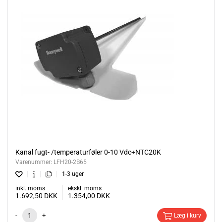
Kanal fugt- /temperaturføler 0-10 Vdc+NTC20K
Varenummer:
LFH20-2B65
1-3 uger
inkl. moms
ekskl. moms
1.692,50
DKK
1.354,00
DKK
-
+
Læg i kurv