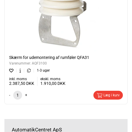
Skærm for udemontering af rumføler QFA31
Varenummer:
AQF3100
1-3 uger
inkl. moms
ekskl. moms
2.387,50
DKK
1.910,00
DKK
-
+
Læg i kurv
AutomatikCentret ApS