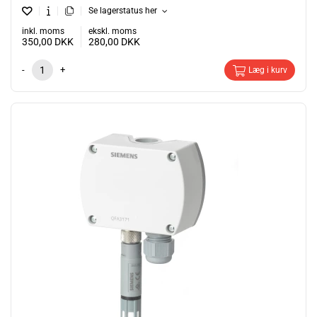
Se lagerstatus her
inkl. moms
ekskl. moms
350,00
DKK
280,00
DKK
-
+
Læg i kurv