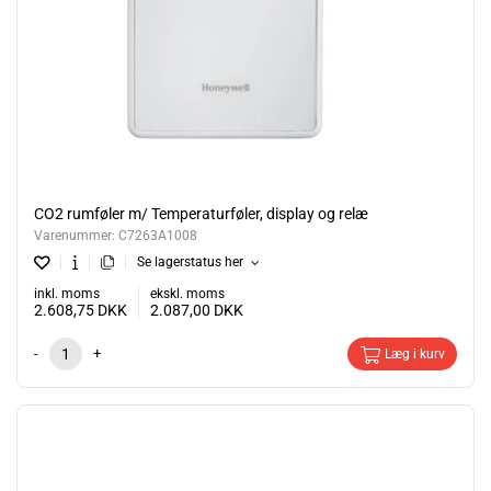
CO2 rumføler m/ Temperaturføler, display og relæ
Varenummer:
C7263A1008
Se lagerstatus her
inkl. moms
ekskl. moms
2.608,75
DKK
2.087,00
DKK
-
+
Læg i kurv