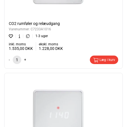
CO2 rumføler og relæudgang
Varenummer:
C7233A1016
1-3 uger
inkl. moms
ekskl. moms
1.535,00
DKK
1.228,00
DKK
-
+
Læg i kurv