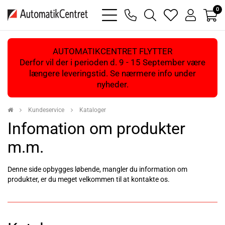
0
bars
phone
magnifying
heart
user
light
light
glass
light
light
light
AUTOMATIKCENTRET FLYTTER
Derfor vil der i perioden d. 9 - 15 September være
længere leveringstid. Se nærmere info under
nyheder.
Kundeservice
Kataloger
Infomation om produkter
m.m.
Denne side opbygges løbende, mangler du information om
produkter, er du meget velkommen til at kontakte os.