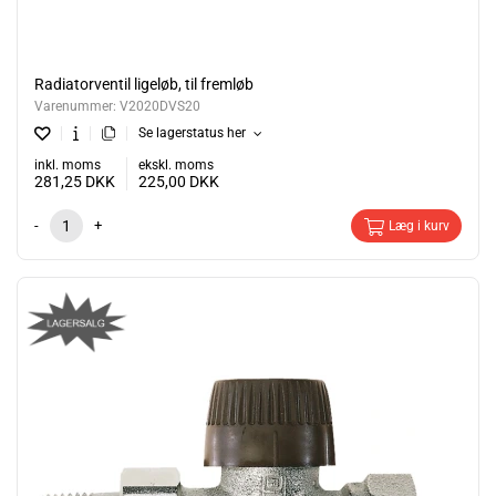
Radiatorventil ligeløb, til fremløb
Varenummer:
V2020DVS20
Se lagerstatus her
inkl. moms
ekskl. moms
281,25
DKK
225,00
DKK
-
+
Læg i kurv