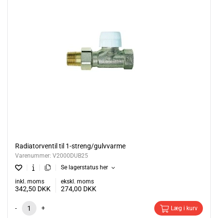
Radiatorventil til 1-streng/gulvvarme
Varenummer:
V2000DUB25
Se lagerstatus her
inkl. moms
ekskl. moms
342,50
DKK
274,00
DKK
-
+
Læg i kurv