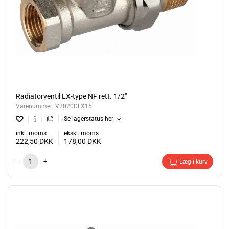
Radiatorventil LX-type NF rett. 1/2"
Varenummer:
V2020DLX15
Se lagerstatus her
inkl. moms
ekskl. moms
222,50
DKK
178,00
DKK
-
+
Læg i kurv