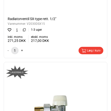
Radiatorventil SX-type rett. 1/2"
Varenummer:
V2030DSX15
1-3 uger
inkl. moms
ekskl. moms
271,25
DKK
217,00
DKK
-
+
Læg i kurv