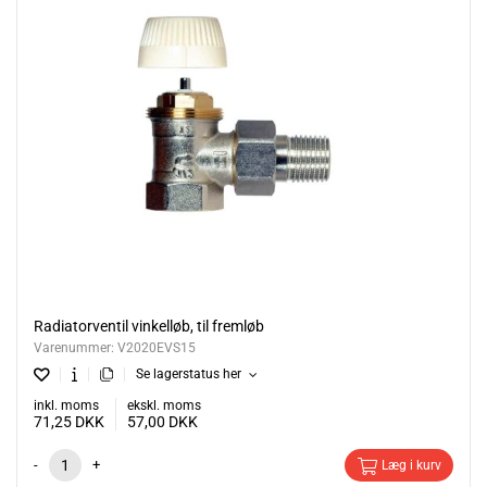
Radiatorventil vinkelløb, til fremløb
Varenummer:
V2020EVS15
Se lagerstatus her
inkl. moms
ekskl. moms
71,25
DKK
57,00
DKK
-
+
Læg i kurv