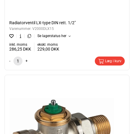
Radiatorventil LX-type DIN rett. 1/2"
Varenummer:
V2000DLX15
Se lagerstatus her
inkl. moms
ekskl. moms
286,25
DKK
229,00
DKK
-
+
Læg i kurv