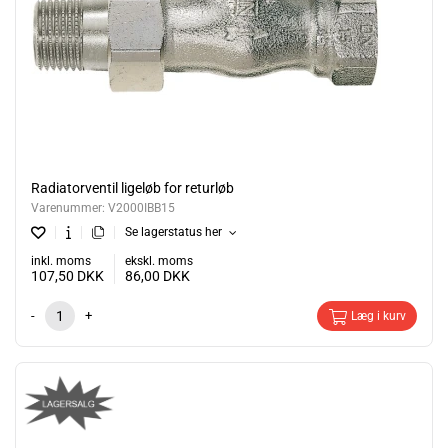
Radiatorventil ligeløb for returløb
Varenummer:
V2000IBB15
Se lagerstatus her
inkl. moms
ekskl. moms
107,50
DKK
86,00
DKK
-
+
Læg i kurv