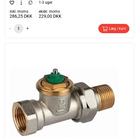
1-3 uger
inkl. moms
ekskl. moms
286,25
DKK
229,00
DKK
-
+
Læg i kurv