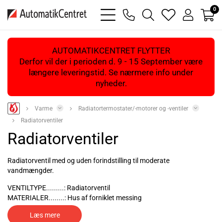
0
bars
phone
magnifying
heart
user
light
light
glass
light
light
light
AUTOMATIKCENTRET FLYTTER
Derfor vil der i perioden d. 9 - 15 September være
længere leveringstid. Se nærmere info under
nyheder.
Varme
Radiatortermostater/-motorer og -ventiler
Radiatorventiler
Radiatorventiler
Radiatorventil med og uden forindstilling til moderate
vandmængder.
VENTILTYPE.........: Radiatorventil
MATERIALER........: Hus af forniklet messing
SLAGLÆNGDE....: 2,5 mm
Læs mere
MEDIE...................: 2 ... 130 °C vand eller vand/glykol