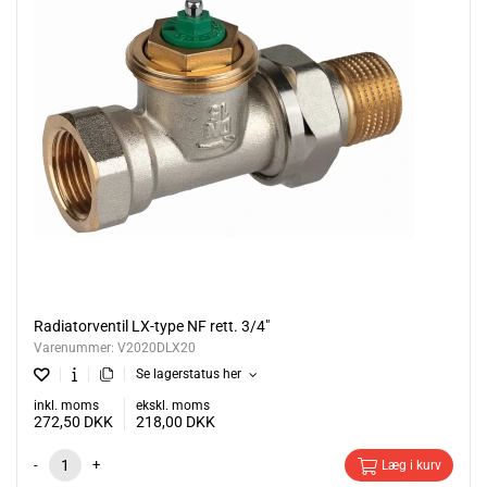
Radiatorventil LX-type NF rett. 3/4"
Varenummer:
V2020DLX20
Se lagerstatus her
inkl. moms
ekskl. moms
272,50
DKK
218,00
DKK
-
+
Læg i kurv