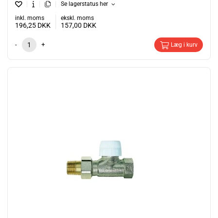
Se lagerstatus her
inkl. moms
ekskl. moms
196,25
DKK
157,00
DKK
-
+
Læg i kurv