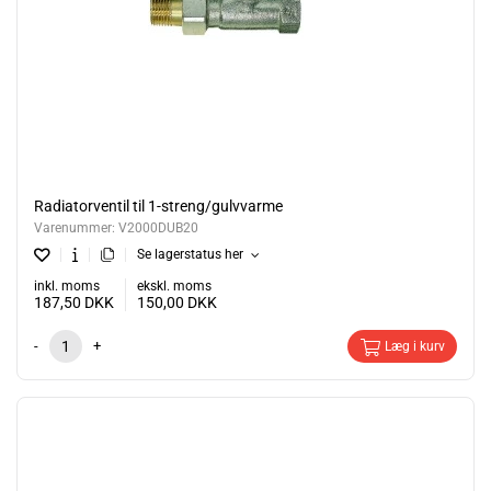
Radiatorventil til 1-streng/gulvvarme
Varenummer:
V2000DUB20
Se lagerstatus her
inkl. moms
ekskl. moms
187,50
DKK
150,00
DKK
-
+
Læg i kurv