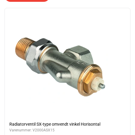
TRYKKLASSE.......: PN10
TILSLUTNING......: Indv. gevind på indløb, Union med udv. gevind på
udløb.
MONTERING.......: M30 x 1,5
Radiatorventil SX-type omvendt vinkel Horisontal
Varenummer:
V2000ASX15