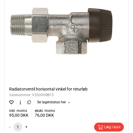
Radiatorventil horisontal vinkel for returløb
Varenummer:
V2000HBB15
Se lagerstatus her
inkl. moms
ekskl. moms
95,00
DKK
76,00
DKK
-
+
Læg i kurv