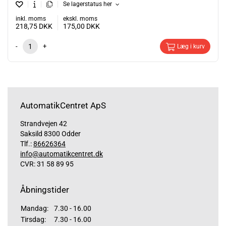
Se lagerstatus her
inkl. moms
ekskl. moms
218,75
DKK
175,00
DKK
-
+
Læg i kurv
AutomatikCentret ApS
Strandvejen 42
Saksild 8300 Odder
Tlf.:
86626364
info@automatikcentret.dk
CVR: 31 58 89 95
Åbningstider
Mandag:
7.30 - 16.00
Tirsdag:
7.30 - 16.00