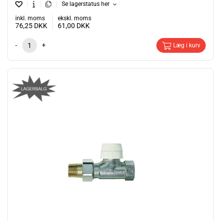
Se lagerstatus her
inkl. moms
ekskl. moms
76,25
DKK
61,00
DKK
-
+
Læg i kurv