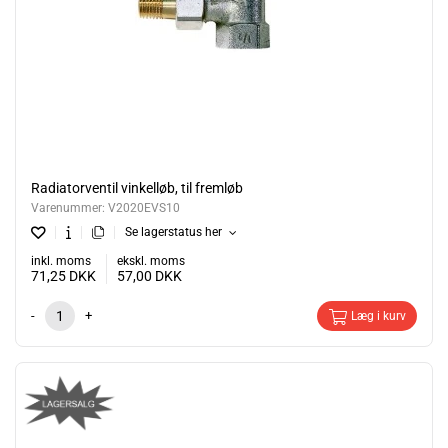
Radiatorventil vinkelløb, til fremløb
Varenummer:
V2020EVS10
Se lagerstatus her
inkl. moms
ekskl. moms
71,25
DKK
57,00
DKK
-
+
Læg i kurv