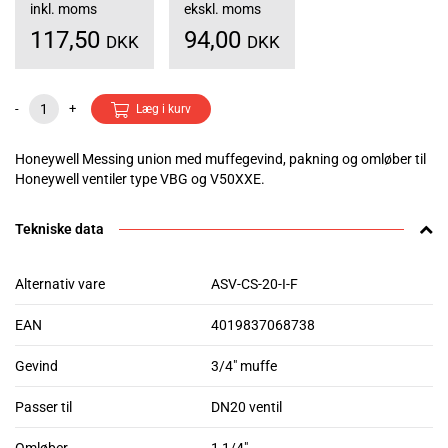
inkl. moms
ekskl. moms
117,50
94,00
DKK
DKK
-
+
Læg i kurv
Honeywell Messing union med muffegevind, pakning og omløber til
Honeywell ventiler type VBG og V50XXE.
Tekniske data
Alternativ vare
ASV-CS-20-I-F
EAN
4019837068738
Gevind
3/4" muffe
Passer til
DN20 ventil