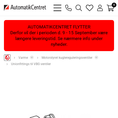
0
bars
phone
magnifying
heart
user
light
light
glass
light
light
light
AUTOMATIKCENTRET FLYTTER
Derfor vil der i perioden d. 9 - 15 September være
længere leveringstid. Se nærmere info under
nyheder.
Varme
Motorstyret kuglereguleringsventiler
Unionfittings til VBG ventiler