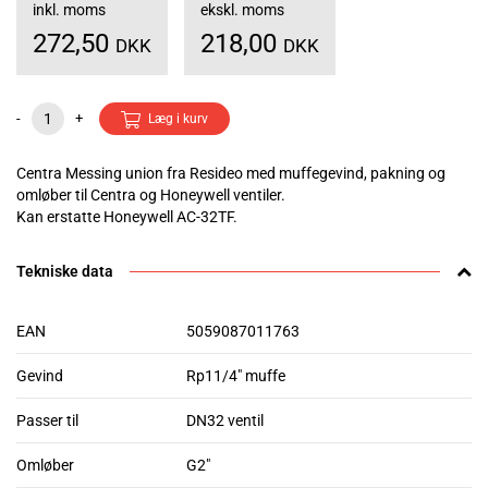
inkl. moms
ekskl. moms
272,50
218,00
DKK
DKK
-
+
Læg i kurv
Centra Messing union fra Resideo med muffegevind, pakning og
omløber til Centra og Honeywell ventiler.
Kan erstatte Honeywell AC-32TF.
Tekniske data
EAN
5059087011763
Gevind
Rp11/4" muffe
Passer til
DN32 ventil
Omløber
G2"