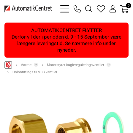
0
bars
phone
magnifying
heart
user
light
light
glass
light
light
light
AUTOMATIKCENTRET FLYTTER
Derfor vil der i perioden d. 9 - 15 September være
længere leveringstid. Se nærmere info under
nyheder.
Varme
Motorstyret kuglereguleringsventiler
Unionfittings til VBG ventiler