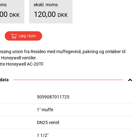
moms
ekskl. moms
,00
120,00
DKK
DKK
Læg i kurv
ssing union fra Resideo med muffegevind, pakning og omløber til
 Honeywell ventiler.
tte Honeywell AC-20TF.
 data
5059087011725
1" muffe
DN25 ventil
1 1/2"