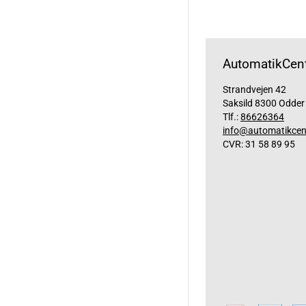
AutomatikCent
Strandvejen 42
Saksild 8300 Odder
Tlf.:
86626364
info@automatikcen
CVR: 31 58 89 95