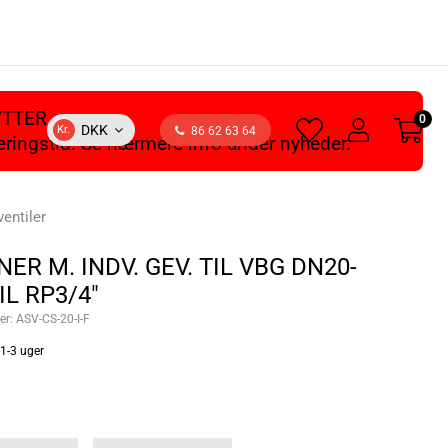
YTTER
0
heart
user
DKK
Kr.
86 62 63 64
veringstid. Se nærmere info under nyheder.
light
light
ventiler
ER M. INDV. GEV. TIL VBG DN20-
IL RP3/4"
er:
ASV-CS-20-I-F
1-3 uger