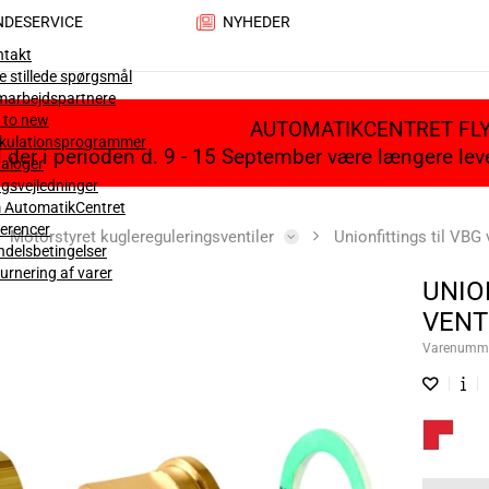
NDESERVICE
NYHEDER
ntakt
e stillede spørgsmål
marbejdspartnere
 to new
AUTOMATIKCENTRET FL
lkulationsprogrammer
il der i perioden d. 9 - 15 September være længere le
aloger
gsvejledninger
 AutomatikCentret
erencer
Motorstyret kuglereguleringsventiler
Unionfittings til VBG 
delsbetingelser
urnering af varer
UNION
VENT
Varenumm