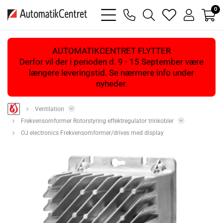
0
bars
phone
magnifying
heart
user
light
light
glass
light
light
light
AUTOMATIKCENTRET FLYTTER
Derfor vil der i perioden d. 9 - 15 September være
længere leveringstid. Se nærmere info under
nyheder.
Ventilation
Frekvensomformer Rotorstyring effektregulator trinkobler
OJ electronics Frekvensomformer/drives med display