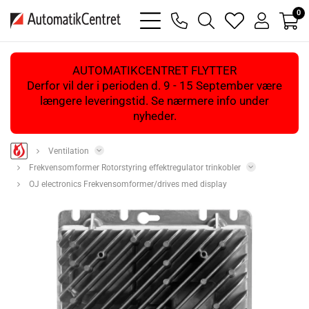
0
bars
phone
magnifying
heart
user
light
light
glass
light
light
light
AUTOMATIKCENTRET FLYTTER
Derfor vil der i perioden d. 9 - 15 September være
længere leveringstid. Se nærmere info under
nyheder.
Ventilation
Frekvensomformer Rotorstyring effektregulator trinkobler
OJ electronics Frekvensomformer/drives med display