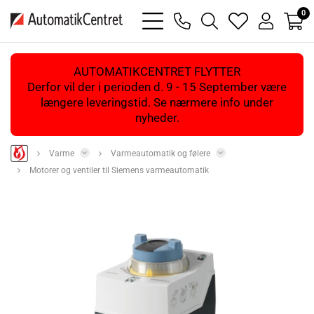
0
bars
phone
magnifying
heart
user
light
light
glass
light
light
light
AUTOMATIKCENTRET FLYTTER
Derfor vil der i perioden d. 9 - 15 September være
længere leveringstid. Se nærmere info under
nyheder.
Varme
Varmeautomatik og følere
Motorer og ventiler til Siemens varmeautomatik