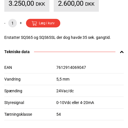
3.250,00
2.600,00
DKK
DKK
-
+
Læg i kurv
Erstatter SQS65 og SQS65SL der dog havde 35 sek. gangtid.
Tekniske data
EAN
7612914069047
Vandring
5,5 mm
Spænding
24Vac/dc
Styresignal
0-10Vdc eller 4-20mA
Tætningsklasse
54