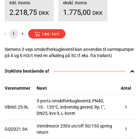
inkl. moms
ekskl. moms
2.218,75
1.775,00
DKK
DKK
-
+
Læg i kurv
Siemens 3-vejs omskrifterkugleventil kan anvendes til varmepumper
på 4 og 6 m3/t med en afkøling på 5C (f.eks. fra Vailant)
Stykliste bestående af
Varenummer
Navn
Antal
3-ports omskifterkugleventil, PN40,
VBI60.25-9L
-10...120°C, indvendig gevind, Rp 1",
1
DN25, kvs 9, L-boret
Ventilmotor 230V on/off 30/15S spring
GQD321.9A
1
return