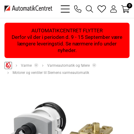
0
bars
phone
magnifying
heart
user
light
light
glass
light
light
light
AUTOMATIKCENTRET FLYTTER
Derfor vil der i perioden d. 9 - 15 September være
længere leveringstid. Se nærmere info under
nyheder.
Varme
Varmeautomatik og følere
Motorer og ventiler til Siemens varmeautomatik